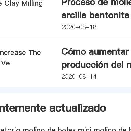
Proceso de moli
arcilla bentonita
molino vertical
2020-08-18
Cómo aumentar 
producción del 
vertical
2020-08-14
ntemente actualizado
atorio molino de bolas mini molino de 