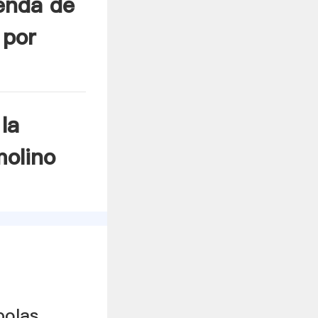
enda de
 por
la
molino
bolas