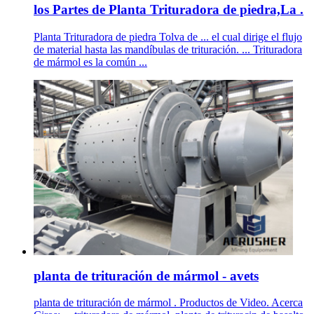
los Partes de Planta Trituradora de piedra,La .
Planta Trituradora de piedra Tolva de ... el cual dirige el flujo
de material hasta las mandíbulas de trituración. ... Trituradora
de mármol es la común ...
planta de trituración de mármol - avets
planta de trituración de mármol . Productos de Video. Acerca