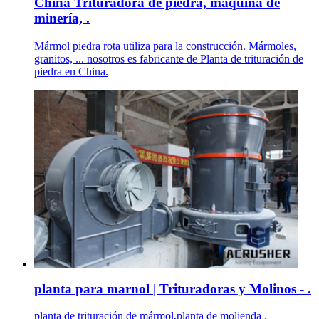
China Trituradora de piedra, máquina de
minería, .
Mármol piedra rota utiliza para la construcción. Mármoles,
granitos, ... nosotros es fabricante de Planta de trituración de
piedra en China.
planta para marnol | Trituradoras y Molinos - .
planta de trituración de mármol,planta de molienda .