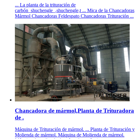
... La planta de la trituración de
carbón_shuchengle_,shuchengle,t ... Mica de la Chancadoras
Mármol Chancadoras Feldespato Chancadoras Trituración ...
Chancadora de mármol,Planta de Trituradora
de .
Máquina de Trituración de mármol. ... Planta de Trituración y
Molienda de mármol. Máquina de Molienda de mármol.