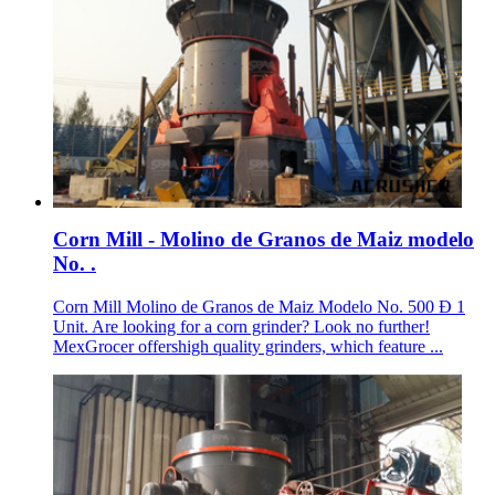
Corn Mill - Molino de Granos de Maiz modelo
No. .
Corn Mill Molino de Granos de Maiz Modelo No. 500 Ð 1
Unit. Are looking for a corn grinder? Look no further!
MexGrocer offershigh quality grinders, which feature ...