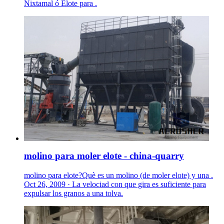
Nixtamal ó Elote para .
molino para moler elote - china-quarry
molino para elote?Què es un molino (de moler elote) y una .
Oct 26, 2009 · La velociad con que gira es suficiente para
expulsar los granos a una tolva.