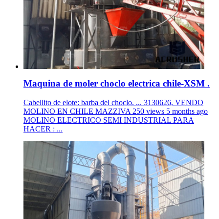
Maquina de moler choclo electrica chile-XSM .
Cabellito de elote: barba del choclo. ... 3130626, VENDO
MOLINO EN CHILE MAZZIVA 250 views 5 months ago
MOLINO ELECTRICO SEMI INDUSTRIAL PARA
HACER : ...