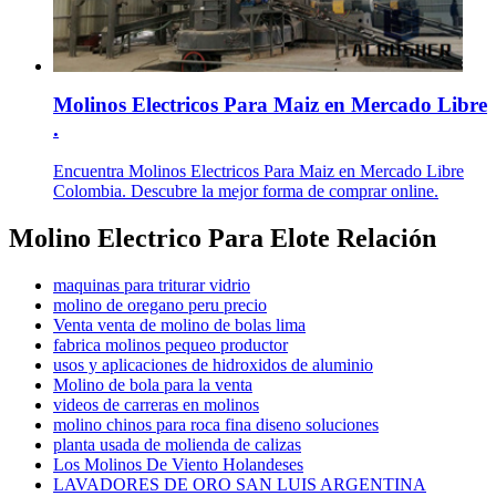
Molinos Electricos Para Maiz en Mercado Libre
.
Encuentra Molinos Electricos Para Maiz en Mercado Libre
Colombia. Descubre la mejor forma de comprar online.
Molino Electrico Para Elote Relación
maquinas para triturar vidrio
molino de oregano peru precio
Venta venta de molino de bolas lima
fabrica molinos pequeo productor
usos y aplicaciones de hidroxidos de aluminio
Molino de bola para la venta
videos de carreras en molinos
molino chinos para roca fina diseno soluciones
planta usada de molienda de calizas
Los Molinos De Viento Holandeses
LAVADORES DE ORO SAN LUIS ARGENTINA