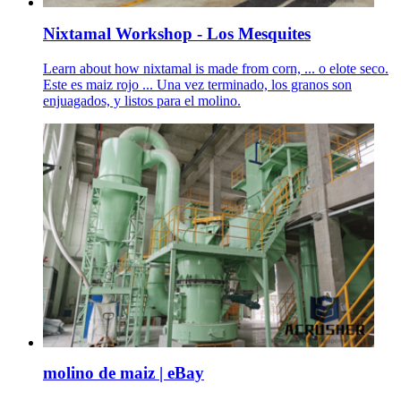
Nixtamal Workshop - Los Mesquites
Learn about how nixtamal is made from corn, ... o elote seco.
Este es maiz rojo ... Una vez terminado, los granos son
enjuagados, y listos para el molino.
molino de maiz | eBay