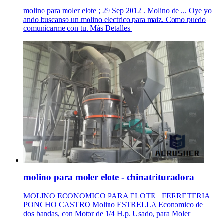
molino para moler elote ; 29 Sep 2012 . Molino de ... Oye yo
ando buscanso un molino electrico para maiz. Como puedo
comunicarme con tu. Más Detalles.
molino para moler elote - chinatrituradora
MOLINO ECONOMICO PARA ELOTE - FERRETERIA
PONCHO CASTRO Molino ESTRELLA Economico de
dos bandas, con Motor de 1/4 H.p. Usado, para Moler