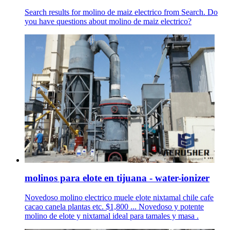
Search results for molino de maiz electrico from Search. Do
you have questions about molino de maiz electrico?
molinos para elote en tijuana - water-ionizer
Novedoso molino electrico muele elote nixtamal chile cafe
cacao canela plantas etc. $1,800 ... Novedoso y potente
molino de elote y nixtamal ideal para tamales y masa .