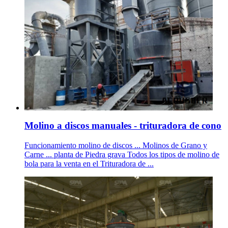
Molino a discos manuales - trituradora de cono
Funcionamiento molino de discos ... Molinos de Grano y
Carne ... planta de Piedra grava Todos los tipos de molino de
bola para la venta en el Trituradora de ...