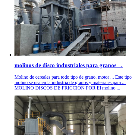
molinos de disco industriales para granos - .
Molino de cereales para todo tipo de grano. motor ... Este tipo
molino se usa en la industria de granos y materiales para ...
MOLINO DISCOS DE FRICCION POR El molino ...