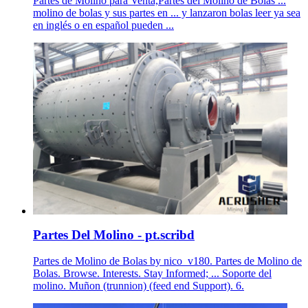
Partes de Molino para Venta,Partes del Molino de Bolas ...
molino de bolas y sus partes en ... y lanzaron bolas leer ya sea
en inglés o en español pueden ...
Partes Del Molino - pt.scribd
Partes de Molino de Bolas by nico_v180. Partes de Molino de
Bolas. Browse. Interests. Stay Informed; ... Soporte del
molino. Muñon (trunnion) (feed end Support). 6.