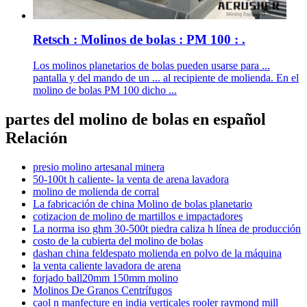
Retsch : Molinos de bolas : PM 100 : .
Los molinos planetarios de bolas pueden usarse para ...
pantalla y del mando de un ... al recipiente de molienda. En el
molino de bolas PM 100 dicho ...
partes del molino de bolas en español
Relación
presio molino artesanal minera
50-100t h caliente- la venta de arena lavadora
molino de molienda de corral
La fabricación de china Molino de bolas planetario
cotizacion de molino de martillos e impactadores
La norma iso ghm 30-500t piedra caliza h línea de producción
costo de la cubierta del molino de bolas
dashan china feldespato molienda en polvo de la máquina
la venta caliente lavadora de arena
forjado ball20mm 150mm molino
Molinos De Granos Centrífugos
caol n manfecture en india verticales rooler raymond mill