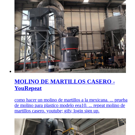
MOLINO DE MARTILLOS CASERO -
YouRepeat
como hacer un molino de martillos a la mexicana. ... prueba
de molino para plastico modelo eea10. ... repeat molino de
martillos casero. youtube; gifs; login sign up.