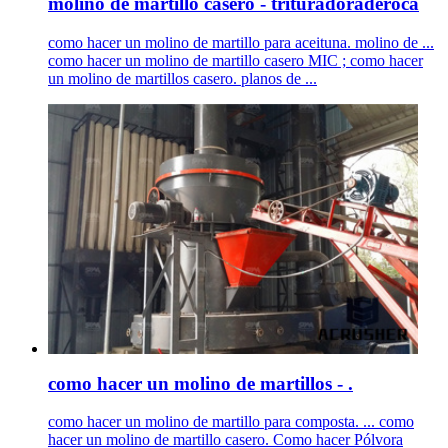
molino de martillo casero - trituradoraderoca
como hacer un molino de martillo para aceituna. molino de ...
como hacer un molino de martillo casero MIC ; como hacer
un molino de martillos casero. planos de ...
como hacer un molino de martillos - .
como hacer un molino de martillo para composta. ... como
hacer un molino de martillo casero. Como hacer Pólvora