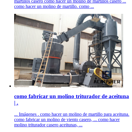
martillos casero como hacer un molino de martillos casero ...
como hacer un molino de martillo. como ...
como fabricar un molino triturador de aceituna
| .
... Imágenes . como hacer un molino de martillo para aceituna.
como fabricar un molino de viento casero, ... como hacer
molino triturador casero aceitunas, ...