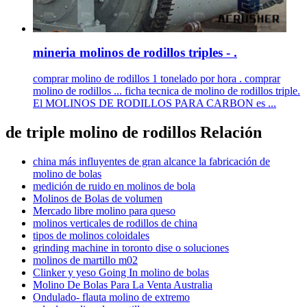
mineria molinos de rodillos triples - .
comprar molino de rodillos 1 tonelado por hora . comprar
molino de rodillos ... ficha tecnica de molino de rodillos triple.
El MOLINOS DE RODILLOS PARA CARBON es ...
de triple molino de rodillos Relación
china más influyentes de gran alcance la fabricación de
molino de bolas
medición de ruido en molinos de bola
Molinos de Bolas de volumen
Mercado libre molino para queso
molinos verticales de rodillos de china
tipos de molinos coloidales
grinding machine in toronto dise o soluciones
molinos de martillo m02
Clinker y yeso Going In molino de bolas
Molino De Bolas Para La Venta Australia
Ondulado- flauta molino de extremo