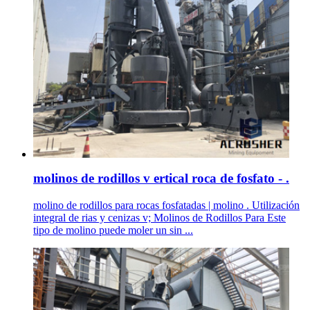
molinos de rodillos v ertical roca de fosfato - .
molino de rodillos para rocas fosfatadas | molino . Utilización
integral de rias y cenizas v; Molinos de Rodillos Para Este
tipo de molino puede moler un sin ...