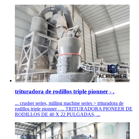
trituradora de rodillos triple pionner - .
... crusher series, milling machine series > trituradora de
rodillos triple pionner . ... TRITURADORA PIONEER DE
RODILLOS DE 40 X 22 PULGADAS, ...