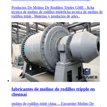
Productos De Molino De Rodillos Triples GME . ficha
tecnica de molino de rodillos tripleficha tecnica de molino de
rodillos triple . Materias y productos de artes .
fabricantes de molino de rodillos tripple en
chennai
molino de rodillos triple china ... Encuentre Molino De