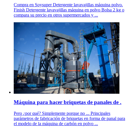
Compra en Soysuper Detergente lavavajillas máquina polvo.
Finish Detergente lavavajillas máquina en polvo Bolsa 2 kg o
compara su precio en otros supermercados y ...
Máquina para hacer briquetas de panales de .
Pero ¿por qué? Simplemente porque no ... Principales
parámetros de fabricación de briquetas en forma de panal para
el modelo de la máquina de carbón en polvo ...