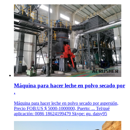
Máquina para hacer leche en polvo secado por
.
Máquina para hacer leche en polvo secado por aspersión,
Precio FOB:US $ 5000-1000000, Puerto: ... Tel/qué
aplicación: 0086 18624199479 Skype: gu. daisy95