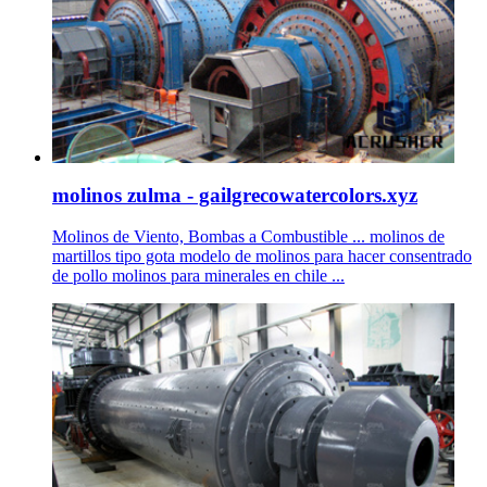
molinos zulma - gailgrecowatercolors.xyz
Molinos de Viento, Bombas a Combustible ... molinos de
martillos tipo gota modelo de molinos para hacer consentrado
de pollo molinos para minerales en chile ...