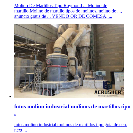
Molino De Martillos Tipo Raymond ... Molino de
martillo,Molino de martillo,tipos de molinos,molino de ...,
anuncio gratis de ... VENDO OR DE COMESA, ...
fotos molino industrial molinos de martillos tipo
.
fotos molino industrial molinos de martillos tipo gota de eeu.
next ...