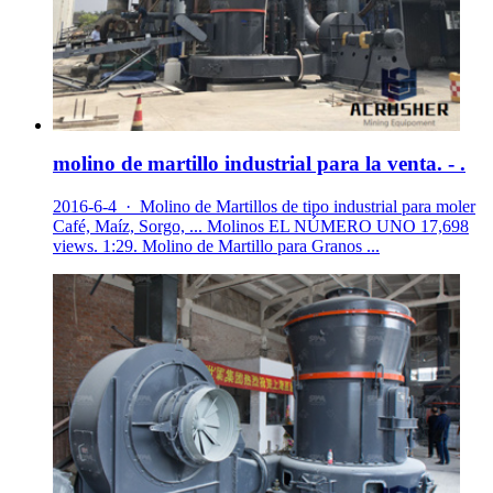
molino de martillo industrial para la venta. - .
2016-6-4 · Molino de Martillos de tipo industrial para moler
Café, Maíz, Sorgo, ... Molinos EL NÚMERO UNO 17,698
views. 1:29. Molino de Martillo para Granos ...