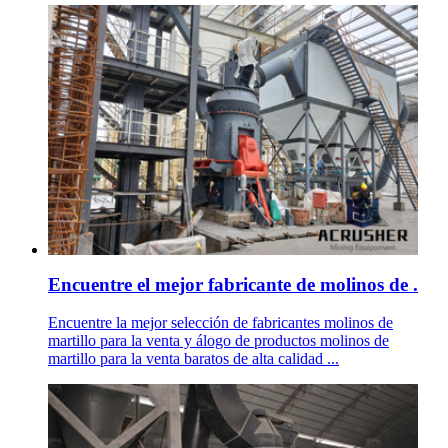
Encuentre el mejor fabricante de molinos de .
Encuentre la mejor selección de fabricantes molinos de
martillo para la venta y álogo de productos molinos de
martillo para la venta baratos de alta calidad ...