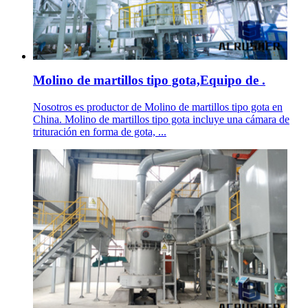
Molino de martillos tipo gota,Equipo de .
Nosotros es productor de Molino de martillos tipo gota en
China. Molino de martillos tipo gota incluye una cámara de
trituración en forma de gota, ...