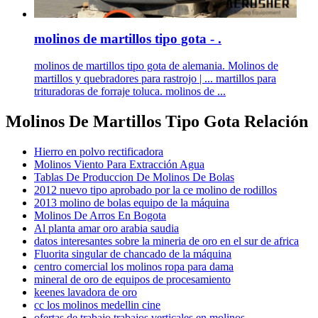
molinos de martillos tipo gota - .
molinos de martillos tipo gota de alemania. Molinos de
martillos y quebradores para rastrojo | ... martillos para
trituradoras de forraje toluca. molinos de ...
Molinos De Martillos Tipo Gota Relación
Hierro en polvo rectificadora
Molinos Viento Para Extracción Agua
Tablas De Produccion De Molinos De Bolas
2012 nuevo tipo aprobado por la ce molino de rodillos
2013 molino de bolas equipo de la máquina
Molinos De Arros En Bogota
Al planta amar oro arabia saudia
datos interesantes sobre la mineria de oro en el sur de africa
Fluorita singular de chancado de la máquina
centro comercial los molinos ropa para dama
mineral de oro de equipos de procesamiento
keenes lavadora de oro
cc los molinos medellin cine
ofertas de trabajo trabajos verticales en molinos