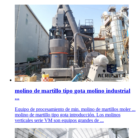
molino de martillo tipo gota molino industrial
...
Equipo de procesamiento de min. molino de martillos moler ...
molino de martillo tipo gota introducción. Los molinos
verticales serie VM son equipos grandes de ...