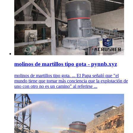
molinos de martillos tipo gota - pynnb.xyz
molinos de martillos tipo gota. ... El Papa señaló que "el
mundo tiene que tomar más conciencia que la explotación de
uno con otro no es un camino" al referirse ...