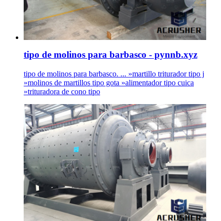
tipo de molinos para barbasco - pynnb.xyz
tipo de molinos para barbasco. ... »martillo triturador tipo j
»molinos de martillos tipo gota »alimentador tipo cuica
»trituradora de cono tipo