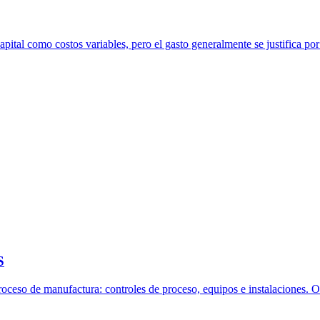
pital como costos variables, pero el gasto generalmente se justifica por
S
 Proceso de manufactura: controles de proceso, equipos e instalaciones. 