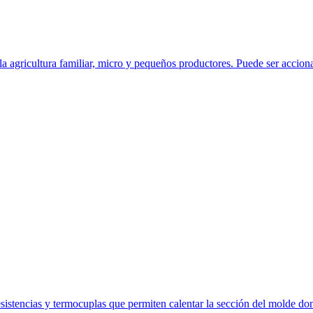
ricultura familiar, micro y pequeños productores. Puede ser accionad
sistencias y termocuplas que permiten calentar la sección del molde don