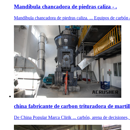
Mandíbula chancadora de piedras caliza - .
Mandíbula chancadora de piedras caliza. ... Equipos de carbón 
china fabricante de carbon trituradora de martill
De China Popular Marca Clirik ... carbón, arena de decisiones, l