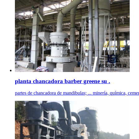
planta chancadora barber greene su .
partes de chancadora de mandibulas; ... minería, química, cemen