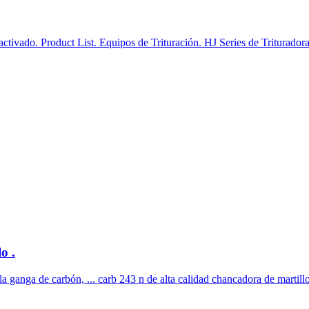
activado. Product List. Equipos de Trituración. HJ Series de Triturado
o .
a ganga de carbón, ... carb 243 n de alta calidad chancadora de martillo