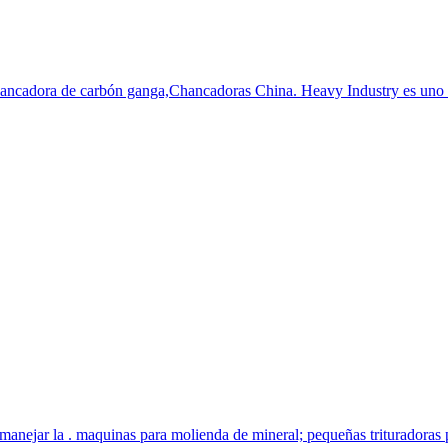
ancadora de carbón ganga,Chancadoras China. Heavy Industry es uno má
manejar la . maquinas para molienda de mineral; pequeñas trituradoras 