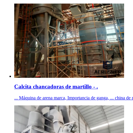
Calcita chancadoras de martillo - .
... Máquina de arena marca, Importancia de ganga, ... china de 