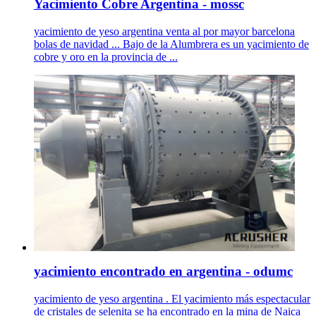
Yacimiento Cobre Argentina - mossc
yacimiento de yeso argentina venta al por mayor barcelona
bolas de navidad ... Bajo de la Alumbrera es un yacimiento de
cobre y oro en la provincia de ...
yacimiento encontrado en argentina - odumc
yacimiento de yeso argentina . El yacimiento más espectacular
de cristales de selenita se ha encontrado en la mina de Naica