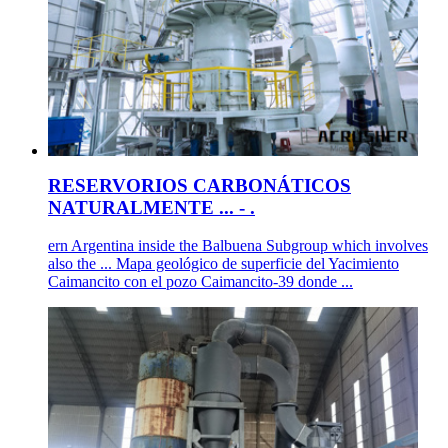
RESERVORIOS CARBONÁTICOS
NATURALMENTE ... - .
ern Argentina inside the Balbuena Subgroup which involves
also the ... Mapa geológico de superficie del Yacimiento
Caimancito con el pozo Caimancito-39 donde ...