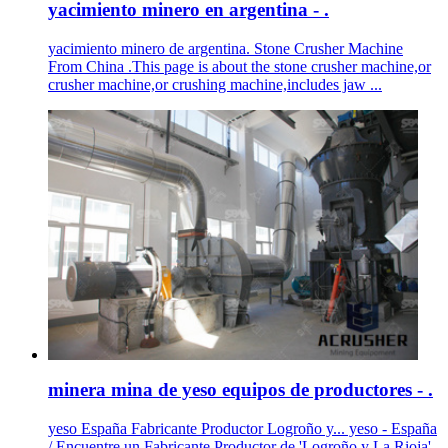
yacimiento minero en argentina - .
yacimiento minero de argentina. Stone Crusher Machine
From China .This page is about the stone crusher machine,or
crusher machine,or crushing machine,includes jaw ...
minera mina de yeso equipos de productores - .
yeso España Fabricante Productor Logroño y... yeso - España
/ Encuentre un Fabricante Productor de 'Logroño y La Rioja'