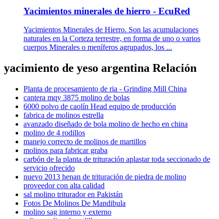
Yacimientos minerales de hierro - EcuRed
Yacimientos Minerales de Hierro. Son las acumulaciones
naturales en la Corteza terrestre, en forma de uno o varios
cuerpos Minerales o meníferos agrupados, los ...
yacimiento de yeso argentina Relación
Planta de procesamiento de ria - Grinding Mill China
cantera mqy 3875 molino de bolas
6000 polvo de caolín Head equipo de producción
fabrica de molinos estrella
avanzado diseñado de bola molino de hecho en china
molino de 4 rodillos
manejo correcto de molinos de martillos
molinos para fabricar graba
carbón de la planta de trituración aplastar toda seccionado de
servicio ofrecido
nuevo 2013 henan de trituración de piedra de molino
proveedor con alta calidad
sal molino triturador en Pakistán
Fotos De Molinos De Mandibula
molino sag interno y externo