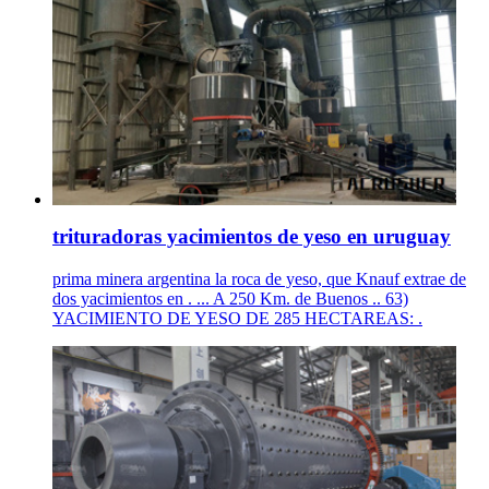
trituradoras yacimientos de yeso en uruguay
prima minera argentina la roca de yeso, que Knauf extrae de
dos yacimientos en . ... A 250 Km. de Buenos .. 63)
YACIMIENTO DE YESO DE 285 HECTAREAS: .