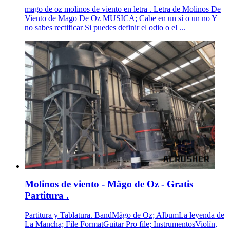
mago de oz molinos de viento en letra . Letra de Molinos De
Viento de Mago De Oz MUSICA; Cabe en un sí o un no Y
no sabes rectificar Si puedes definir el odio o el ...
Molinos de viento - Mägo de Oz - Gratis
Partitura .
Partitura y Tablatura. BandMägo de Oz; AlbumLa leyenda de
La Mancha; File FormatGuitar Pro file; InstrumentosViolín,