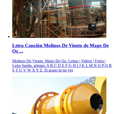
Letra Canción Molinos De Viento de Mago De
Oz ...
Molinos De Viento. Mago De Oz. Letras | Videos | Fotos |
Letra Suelta. artistas: A B C D E F G H I J K L M N O P Q R
S T U V W X Y Z. Si acaso tu no ves