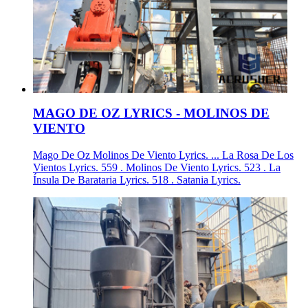
MAGO DE OZ LYRICS - MOLINOS DE
VIENTO
Mago De Oz Molinos De Viento Lyrics. ... La Rosa De Los
Vientos Lyrics. 559 . Molinos De Viento Lyrics. 523 . La
Ínsula De Barataria Lyrics. 518 . Satania Lyrics.