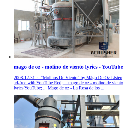
mago de oz - molino de viento lyrics - YouTube
2008-12-31 · "Molinos De Viento" by Mägo De Oz Listen
ad-free with YouTube Red; ... mago de oz - molino de viento
lyrics YouTube; ... Mago de oz - La Rosa de los ...