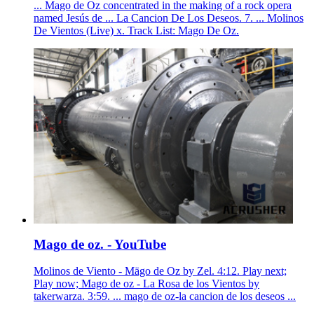
... Mago de Oz concentrated in the making of a rock opera
named Jesús de ... La Cancion De Los Deseos. 7. ... Molinos
De Vientos (Live) x. Track List: Mago De Oz.
Mago de oz. - YouTube
Molinos de Viento - Mägo de Oz by Zel. 4:12. Play next;
Play now; Mago de oz - La Rosa de los Vientos by
takerwarza. 3:59. ... mago de oz-la cancion de los deseos ...