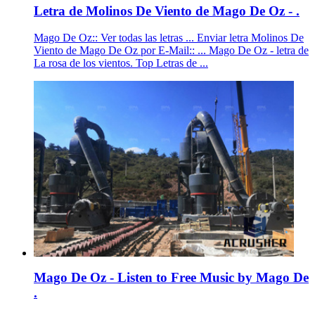
Letra de Molinos De Viento de Mago De Oz - .
Mago De Oz:: Ver todas las letras ... Enviar letra Molinos De
Viento de Mago De Oz por E-Mail:: ... Mago De Oz - letra de
La rosa de los vientos. Top Letras de ...
Mago De Oz - Listen to Free Music by Mago De
.