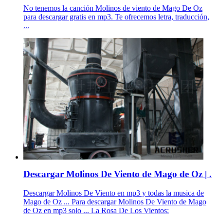
No tenemos la canción Molinos de viento de Mago De Oz
para descargar gratis en mp3. Te ofrecemos letra, traducción,
...
Descargar Molinos De Viento de Mago de Oz | .
Descargar Molinos De Viento en mp3 y todas la musica de
Mago de Oz ... Para descargar Molinos De Viento de Mago
de Oz en mp3 solo ... La Rosa De Los Vientos: