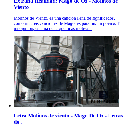
Extraña Realidad: Mago de Oz - Molinos de
Viento
Molinos de Viento, es una canción llena de significados,
como muchas canciones de Mago, es para mí, un poema. En
mi opinión, es u na de la que m ás motivan.
Letra Molinos de viento - Mago De Oz - Letras
de .