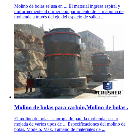
Molino de bolas se usa en ... El material ingresa espiral y
uniformemente al primer compartimiento de la máquina de
molienda a través del eje del espacio de salida ...
Molino de bolas para carbón,Molino de bolas .
El molino de bolas is apropiado para la molienda seca o
mojada de varios tipos de ... Especificaciones del molino de
bolas. Modelo. Máx. Tamaño de materiales de ...