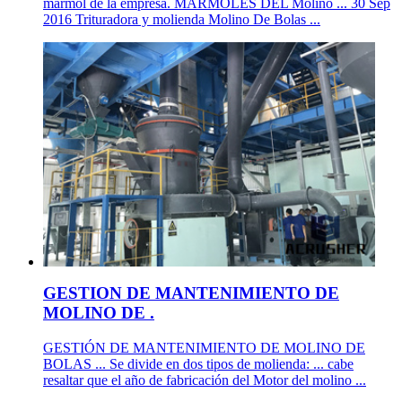
mármol de la empresa. MARMOLES DEL Molino ... 30 Sep
2016 Trituradora y molienda Molino De Bolas ...
GESTION DE MANTENIMIENTO DE
MOLINO DE .
GESTIÓN DE MANTENIMIENTO DE MOLINO DE
BOLAS ... Se divide en dos tipos de molienda: ... cabe
resaltar que el año de fabricación del Motor del molino ...