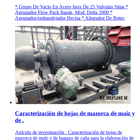
* Grupo De Vacio En Acero Inox De 25 Valvulas Sima *
Agrupador Flow Pack Ilapak, Mod: Delta 2000 *
Agrupador/embandejador Hecisa * Alineador De Botes
Caracterización de hojas de mazorca de maíz y
de .
Artículo de investigación . Caracterización de hojas de
mazorca de maíz y de bagazo de caña para la elaboración de