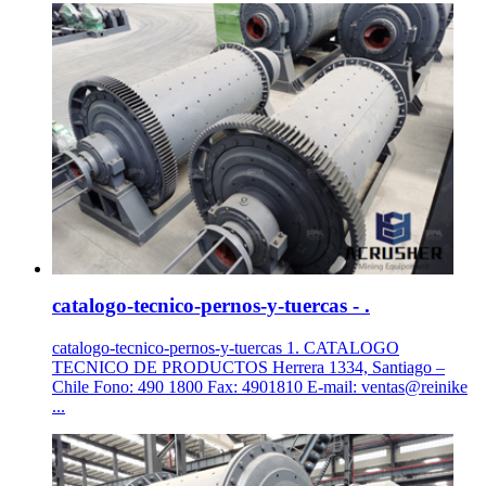
catalogo-tecnico-pernos-y-tuercas - .
catalogo-tecnico-pernos-y-tuercas 1. CATALOGO
TECNICO DE PRODUCTOS Herrera 1334, Santiago –
Chile Fono: 490 1800 Fax: 4901810 E-mail: ventas@reinike
...