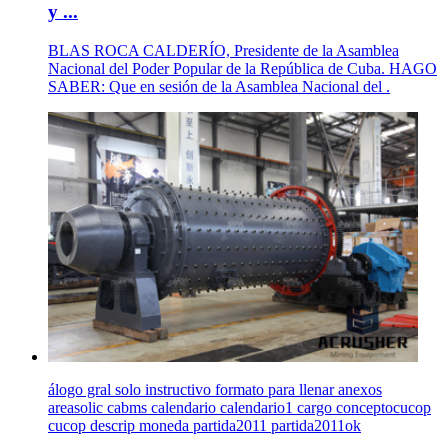
y ...
BLAS ROCA CALDERÍO, Presidente de la Asamblea
Nacional del Poder Popular de la República de Cuba. HAGO
SABER: Que en sesión de la Asamblea Nacional del .
álogo gral solo instructivo formato para llenar anexos
areasolic cabms calendario calendario1 cargo conceptocucop
cucop descrip moneda partida2011 partida2011ok