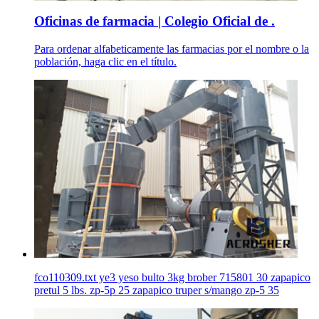
Oficinas de farmacia | Colegio Oficial de .
Para ordenar alfabeticamente las farmacias por el nombre o la
población, haga clic en el título.
fco110309.txt ye3 yeso bulto 3kg brober 715801 30 zapapico
pretul 5 lbs. zp-5p 25 zapapico truper s/mango zp-5 35