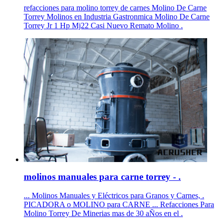
refacciones para molino torrey de carnes Molino De Carne
Torrey Molinos en Industria Gastronmica Molino De Carne
Torrey Jr 1 Hp Mj22 Casi Nuevo Remato Molino .
molinos manuales para carne torrey - .
... Molinos Manuales y Eléctricos para Granos y Carnes, .
PICADORA o MOLINO para CARNE ... Refacciones Para
Molino Torrey De Minerias mas de 30 aÑos en el .