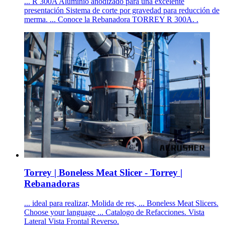
... R 300A Aluminio anodizado para una excelente
presentación Sistema de corte por gravedad para reducción de
merma. ... Conoce la Rebanadora TORREY R 300A. .
Torrey | Boneless Meat Slicer - Torrey |
Rebanadoras
... ideal para realizar, Molida de res, ... Boneless Meat Slicers.
Choose your language ... Catalogo de Refacciones. Vista
Lateral Vista Frontal Reverso.