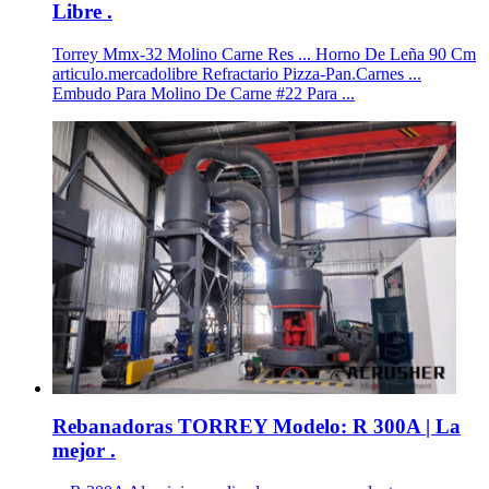
Libre .
Torrey Mmx-32 Molino Carne Res ... Horno De Leña 90 Cm
articulo.mercadolibre Refractario Pizza-Pan.Carnes ...
Embudo Para Molino De Carne #22 Para ...
Rebanadoras TORREY Modelo: R 300A | La
mejor .