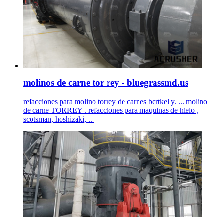
molinos de carne tor rey - bluegrassmd.us
refacciones para molino torrey de carnes bertkelly. ... molino
de carne TORREY . refacciones para maquinas de hielo ,
scotsman, hoshizaki, ...