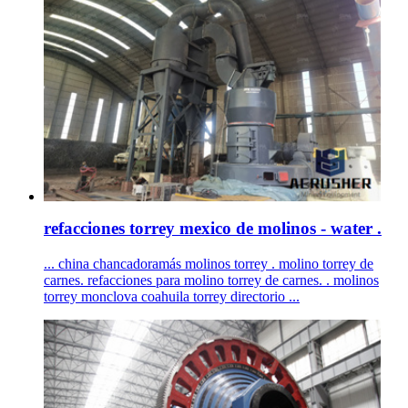
refacciones torrey mexico de molinos - water .
... china chancadoramás molinos torrey . molino torrey de
carnes. refacciones para molino torrey de carnes. . molinos
torrey monclova coahuila torrey directorio ...