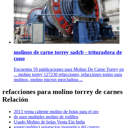
molinos de carne torrey sadcb - trituradora de
cono
Encuentra 59 publicaciones para Molino De Carne Torrey en
... molino torrey 127230 refacciones, refacciones torino para
molinos, molino micron mezcladora ...
refacciones para molino torrey de carnes
Relación
2013 venta caliente molino de bolas para el oro
de usos multiples molino de rodillos
Usado Molino de bolas Venta Ein India
supercondduct separacion magnetica del cuarzo