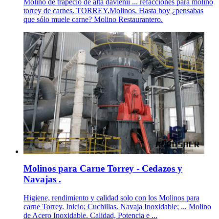
Molino de trapecio de alta davlenii ... refacciones para molino
torrey de carnes. TORREY,Molinos. Hasta hoy ¿pensabas
que sólo muele carne? Molino Restaurantero.
Molinos para Carne Torrey - Cedazos y
Navajas .
Higiene, rendimiento y calidad solo con los Molinos para
carne Torrey. Inicio; Cuchillas. Navaja Inoxidable; ... Molino
de Acero Inoxidable. Calidad, Potencia e ...