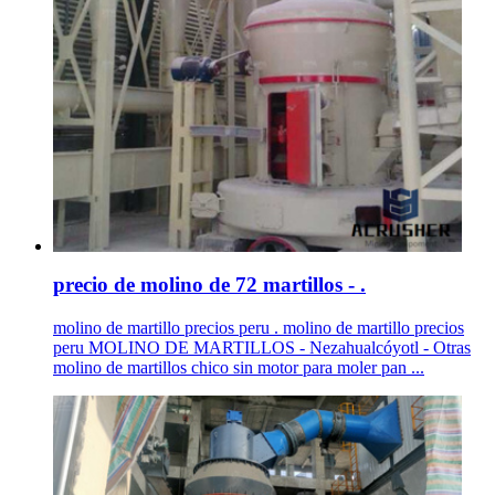
precio de molino de 72 martillos - .
molino de martillo precios peru . molino de martillo precios
peru MOLINO DE MARTILLOS - Nezahualcóyotl - Otras
molino de martillos chico sin motor para moler pan ...