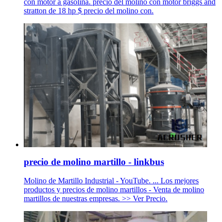
con motor a gasolina. precio del molino con motor briggs and
stratton de 18 hp $ precio del molino con.
precio de molino martillo - linkbus
Molino de Martillo Industrial - YouTube. ... Los mejores
productos y precios de molino martillos - Venta de molino
martillos de nuestras empresas. >> Ver Precio.