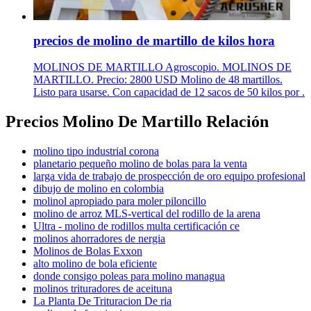
precios de molino de martillo de kilos hora
MOLINOS DE MARTILLO Agroscopio. MOLINOS DE
MARTILLO. Precio: 2800 USD Molino de 48 martillos.
Listo para usarse. Con capacidad de 12 sacos de 50 kilos por .
Precios Molino De Martillo Relación
molino tipo industrial corona
planetario pequeño molino de bolas para la venta
larga vida de trabajo de prospección de oro equipo profesional
dibujo de molino en colombia
molinol apropiado para moler piloncillo
molino de arroz MLS-vertical del rodillo de la arena
Ultra - molino de rodillos multa certificación ce
molinos ahorradores de nergia
Molinos de Bolas Exxon
alto molino de bola eficiente
donde consigo poleas para molino managua
molinos trituradores de aceituna
La Planta De Trituracion De ria