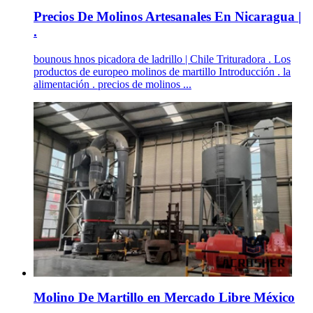
Precios De Molinos Artesanales En Nicaragua |
.
bounous hnos picadora de ladrillo | Chile Trituradora . Los
productos de europeo molinos de martillo Introducción . la
alimentación . precios de molinos ...
Molino De Martillo en Mercado Libre México