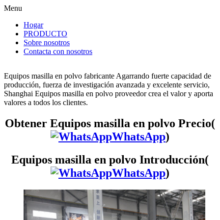
Menu
Hogar
PRODUCTO
Sobre nosotros
Contacta con nosotros
Equipos masilla en polvo fabricante Agarrando fuerte capacidad de
producción, fuerza de investigación avanzada y excelente servicio,
Shanghai Equipos masilla en polvo proveedor crea el valor y aporta
valores a todos los clientes.
Obtener Equipos masilla en polvo Precio(
WhatsApp
)
Equipos masilla en polvo Introducción(
WhatsApp
)