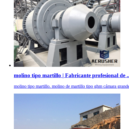
molino tipo martillo | Fabricante profesional de ..
molino tipo martillo. molino de martillo tipo ghm cámara grande