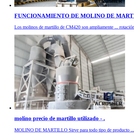
FUNCIONAMIENTO DE MOLINO DE MARTIL
Los molinos de martillo de CM420 son ampliamente ... rotación d
molino precio de martillo utilizado - .
MOLINO DE MARTILLO Sirve para todo tipo de producto ... Mart