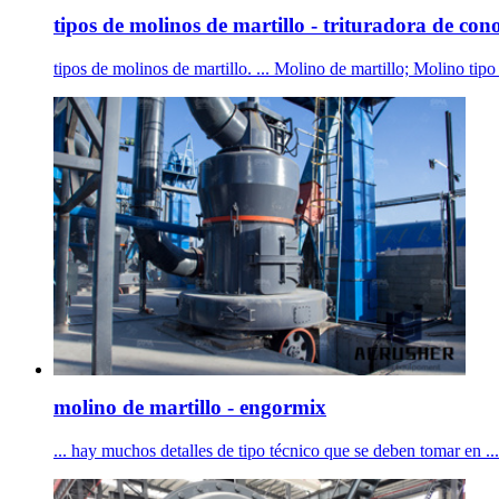
tipos de molinos de martillo - trituradora de con
tipos de molinos de martillo. ... Molino de martillo; Molino t
molino de martillo - engormix
... hay muchos detalles de tipo técnico que se deben tomar en ..