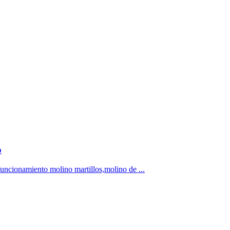
o
,funcionamiento molino martillos,molino de ...