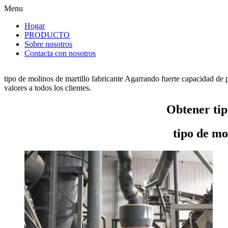
Menu
Hogar
PRODUCTO
Sobre nosotros
Contacta con nosotros
tipo de molinos de martillo fabricante Agarrando fuerte capacidad de 
valores a todos los clientes.
Obtener tip
tipo de mo