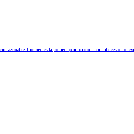
precio razonable.También es la primera producción nacional dees un nuevo