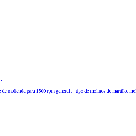
.
 de molienda para 1500 rpm general ... tipo de molinos de martillo. mol