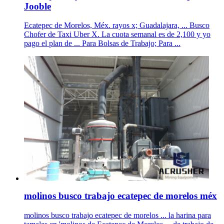
Jooble
Ecatepec de Morelos, Méx. rayos x; Guadalajara, ... Busco
Chofer de Taxi Uber X. La cuota semanal es de 2,100 y yo
pago el plan de ... Para Bolsas de Trabajo; Para ...
molinos busco trabajo ecatepec de morelos méx
molinos busco trabajo ecatepec de morelos ... la harina para