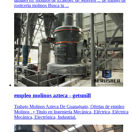
tamales en 'molinos de Ecatepec de Morelos ... de trabajo de
rosticeria molinos Busca tu ...
empleo molinos azteca - getsmill
Trabajo Molinos Azteca De Guanajuato, Ofertas de empleo
Molinos . • Titulo en Ingeniería Mecánica, Eléctrica, Eléctrica
Mecánica, Electrónica, Industrial.