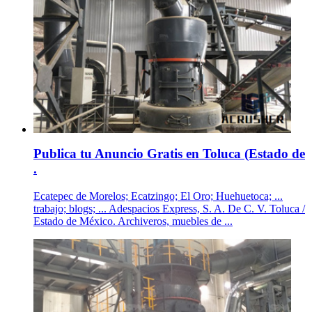
Publica tu Anuncio Gratis en Toluca (Estado de
.
Ecatepec de Morelos; Ecatzingo; El Oro; Huehuetoca; ...
trabajo; blogs; ... Adespacios Express, S. A. De C. V. Toluca /
Estado de México. Archiveros, muebles de ...