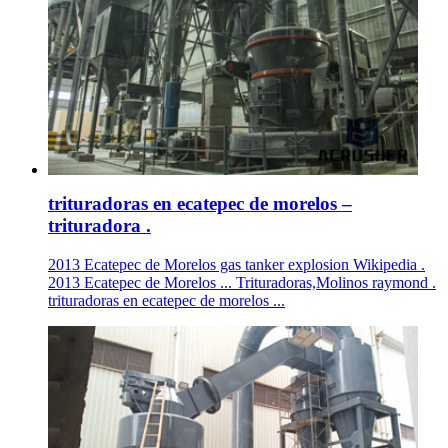
trituradoras en ecatepec de morelos –
trituradora .
2013 Ecatepec de Morelos gas tanker explosion Wikipedia .
2013 Ecatepec de Morelos ... Trituradoras,Molinos raymond .
trituradoras en ecatepec de morelos ...