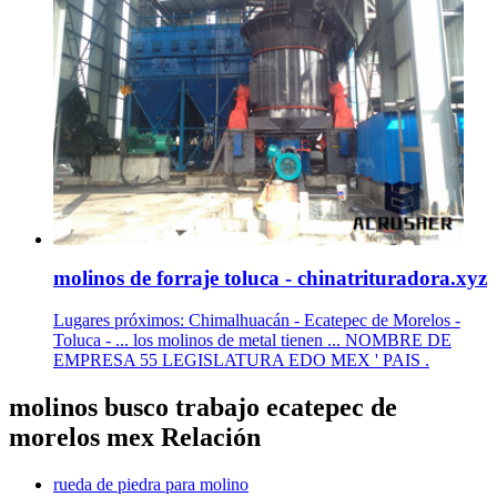
molinos de forraje toluca - chinatrituradora.xyz
Lugares próximos: Chimalhuacán - Ecatepec de Morelos -
Toluca - ... los molinos de metal tienen ... NOMBRE DE
EMPRESA 55 LEGISLATURA EDO MEX ' PAIS .
molinos busco trabajo ecatepec de
morelos mex Relación
rueda de piedra para molino