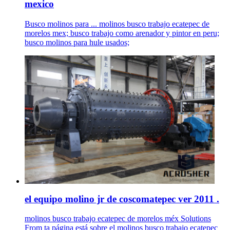
mexico
Busco molinos para ... molinos busco trabajo ecatepec de
morelos mex; busco trabajo como arenador y pintor en peru;
busco molinos para hule usados;
el equipo molino jr de coscomatepec ver 2011 .
molinos busco trabajo ecatepec de morelos méx Solutions
From ta página está sobre el molinos busco trabajo ecatepec