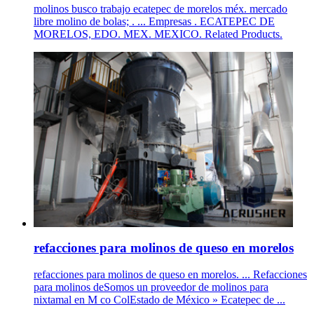
molinos busco trabajo ecatepec de morelos méx. mercado
libre molino de bolas; . ... Empresas . ECATEPEC DE
MORELOS, EDO. MEX. MEXICO. Related Products.
refacciones para molinos de queso en morelos
refacciones para molinos de queso en morelos. ... Refacciones
para molinos deSomos un proveedor de molinos para
nixtamal en M co ColEstado de México » Ecatepec de ...