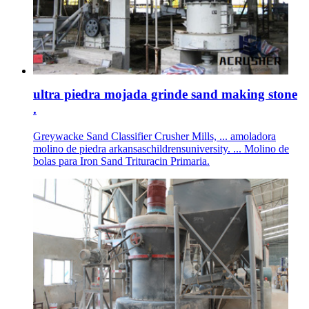
ultra piedra mojada grinde sand making stone
.
Greywacke Sand Classifier Crusher Mills, ... amoladora
molino de piedra arkansaschildrensuniversity. ... Molino de
bolas para Iron Sand Trituracin Primaria.