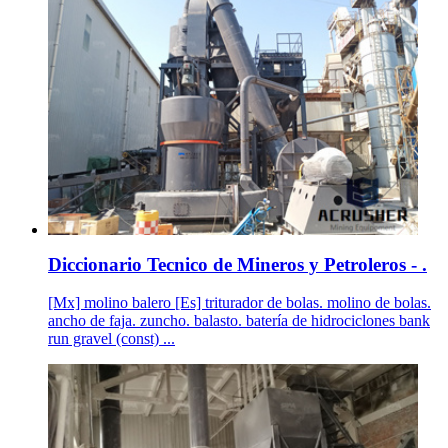
Diccionario Tecnico de Mineros y Petroleros - .
[Mx] molino balero [Es] triturador de bolas. molino de bolas.
ancho de faja. zuncho. balasto. batería de hidrociclones bank
run gravel (const) ...