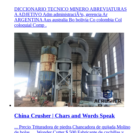
DICCIONARIO TECNICO MINERO ABREVIATURAS
A ADJETIVO Adm administraciÃ³n, gerencia Ar
ARGENTINA Aus australia Bo bolivia Co colombia Col
coloquial Comp .
China Crusher | Chars and Words Speak
... Precio Trituradora de piedra,Chancadora de quijada,Molino
de bolas, ... Wonder Cutter $ 500 Fabricante de cuchillas y