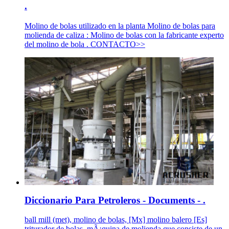
.
Molino de bolas utilizado en la planta Molino de bolas para
molienda de caliza : Molino de bolas con la fabricante experto
del molino de bola . CONTACTO>>
Diccionario Para Petroleros - Documents - .
ball mill (met), molino de bolas, [Mx] molino balero [Es]
triturador de bolas, mÃ¡quina de molienda que consiste de un