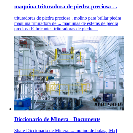
maquina trituradora de piedra preciosa - .
trituradoras de piedra preciosa . molino para brillar piedra
maquina trituradora de ... maquinas de esferas de piedra
preciosa Fabricante . trituradoras de piedra ...
Diccionario de Minera - Documents
Share Diccionario de Minera. ... molino de bolas, [Mx]