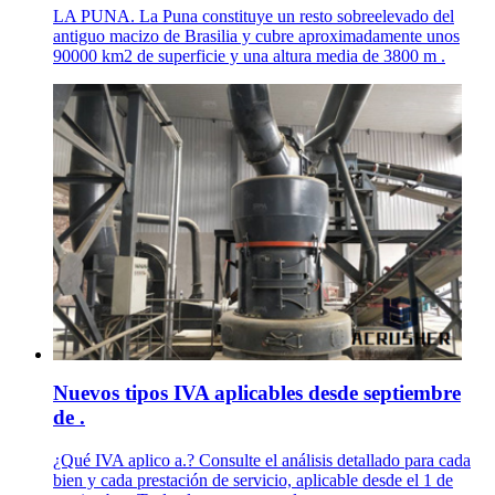
LA PUNA. La Puna constituye un resto sobreelevado del
antiguo macizo de Brasilia y cubre aproximadamente unos
90000 km2 de superficie y una altura media de 3800 m .
Nuevos tipos IVA aplicables desde septiembre
de .
¿Qué IVA aplico a.? Consulte el análisis detallado para cada
bien y cada prestación de servicio, aplicable desde el 1 de