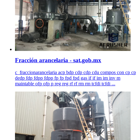
Fracción arancelaria - sat.gob.mx
c_fraccionarancelaria acp bdp cdp cdp cdu compos con cp cp
dedp fdp fdpp fdpp fp fp fpd fpd gas if if im im inv m
maintable ofp ofp p reg reg rf rf rm rm tcfdi tcfdi ...