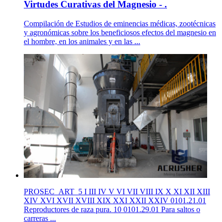
Virtudes Curativas del Magnesio - .
Compilación de Estudios de eminencias médicas, zootécnicas
y agronómicas sobre los beneficiosos efectos del magnesio en
el hombre, en los animales y en las ...
PROSEC_ART_5 I III IV V VI VII VIII IX X XI XII XIII
XIV XVI XVII XVIII XIX XXI XXII XXIV 0101.21.01
Reproductores de raza pura. 10 0101.29.01 Para saltos o
carreras ...