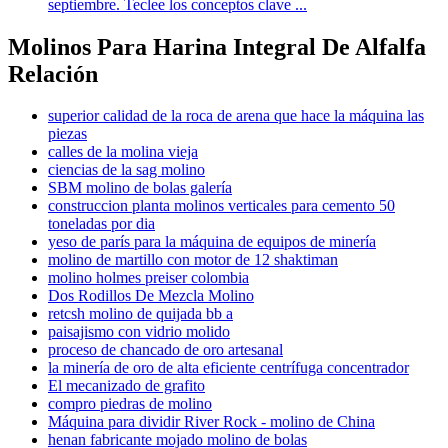
septiembre. Teclee los conceptos clave ...
Molinos Para Harina Integral De Alfalfa
Relación
superior calidad de la roca de arena que hace la máquina las
piezas
calles de la molina vieja
ciencias de la sag molino
SBM molino de bolas galería
construccion planta molinos verticales para cemento 50
toneladas por dia
yeso de parís para la máquina de equipos de minería
molino de martillo con motor de 12 shaktiman
molino holmes preiser colombia
Dos Rodillos De Mezcla Molino
retcsh molino de quijada bb a
paisajismo con vidrio molido
proceso de chancado de oro artesanal
la minería de oro de alta eficiente centrífuga concentrador
El mecanizado de grafito
compro piedras de molino
Máquina para dividir River Rock - molino de China
henan fabricante mojado molino de bolas