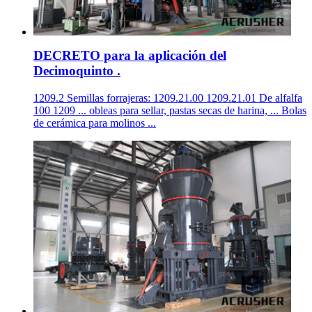
DECRETO para la aplicación del
Decimoquinto .
1209.2 Semillas forrajeras: 1209.21.00 1209.21.01 De alfalfa
100 1209 ... obleas para sellar, pastas secas de harina, ... Bolas
de cerámica para molinos ...