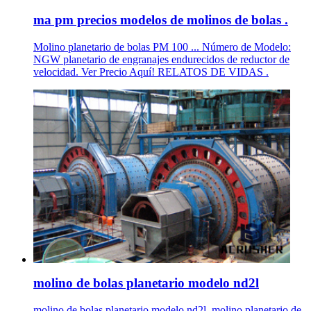
ma pm precios modelos de molinos de bolas .
Molino planetario de bolas PM 100 ... Número de Modelo:
NGW planetario de engranajes endurecidos de reductor de
velocidad. Ver Precio Aquí! RELATOS DE VIDAS .
molino de bolas planetario modelo nd2l
molino de bolas planetario modelo nd2l. molino planetario de