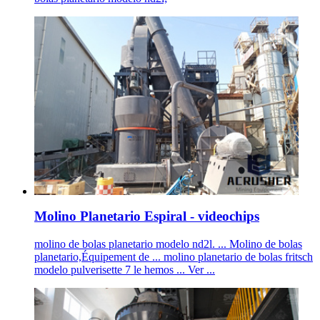
Molino Planetario Espiral - videochips
molino de bolas planetario modelo nd2l. ... Molino de bolas
planetario,Équipement de ... molino planetario de bolas fritsch
modelo pulverisette 7 le hemos ... Ver ...