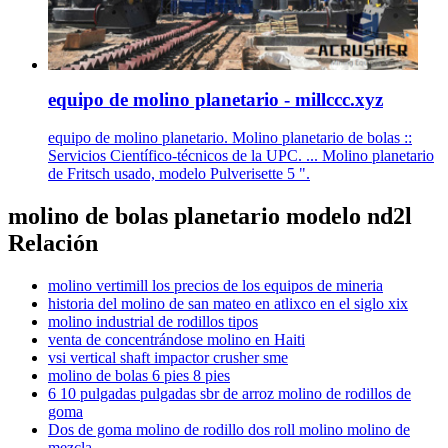
equipo de molino planetario - millccc.xyz
equipo de molino planetario. Molino planetario de bolas ::
Servicios Científico-técnicos de la UPC. ... Molino planetario
de Fritsch usado, modelo Pulverisette 5 ".
molino de bolas planetario modelo nd2l
Relación
molino vertimill los precios de los equipos de mineria
historia del molino de san mateo en atlixco en el siglo xix
molino industrial de rodillos tipos
venta de concentrándose molino en Haiti
vsi vertical shaft impactor crusher sme
molino de bolas 6 pies 8 pies
6 10 pulgadas pulgadas sbr de arroz molino de rodillos de
goma
Dos de goma molino de rodillo dos roll molino molino de
mezcla