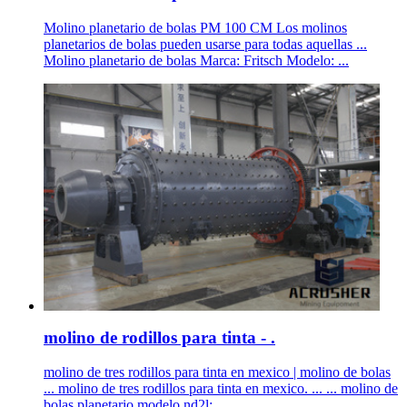
Molino planetario de bolas PM 100 CM Los molinos
planetarios de bolas pueden usarse para todas aquellas ...
Molino planetario de bolas Marca: Fritsch Modelo: ...
molino de rodillos para tinta - .
molino de tres rodillos para tinta en mexico | molino de bolas
... molino de tres rodillos para tinta en mexico. ... ... molino de
bolas planetario modelo nd2l;