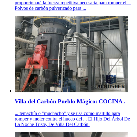
proporcionará la fuerza repetitiva necesaria para romper el ...
Polvos de carbón pulverizado para ...
Villa del Carbón Pueblo Mágico: COCINA .
... temachín o "muchacho" y se usa como martillo para
romper y moler contra el hueco del ... El Hijo Del Árbol De
La Noche Triste, De Villa Del Carbón.