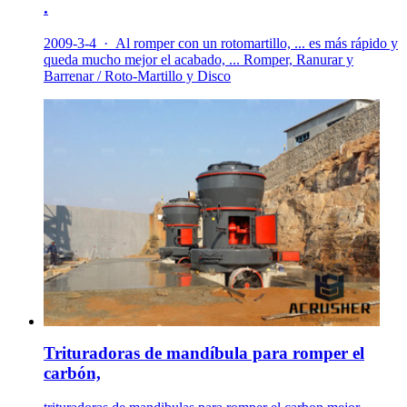
.
2009-3-4 · Al romper con un rotomartillo, ... es más rápido y
queda mucho mejor el acabado, ... Romper, Ranurar y
Barrenar / Roto-Martillo y Disco
Trituradoras de mandíbula para romper el
carbón,