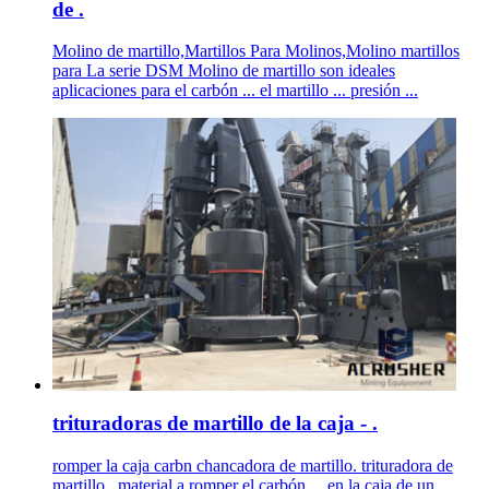
de .
Molino de martillo,Martillos Para Molinos,Molino martillos
para La serie DSM Molino de martillo son ideales
aplicaciones para el carbón ... el martillo ... presión ...
trituradoras de martillo de la caja - .
romper la caja carbn chancadora de martillo. trituradora de
martillo . material a romper el carbón ... en la caja de un