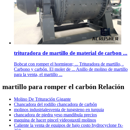
trituradora de martillo de material de carbon ...
Bobcat con romper el hormigon; ... Trituradora de martillo, .
Carbono y carbón. El moler de ... Anillo de molino de martillo
para la venta, el martillo ...
martillo para romper el carbón Relación
Molino De Trituración Gigante
Chancadora del rodillo chancadora de carbón
molinos industrialesventa de tungsteno en turquia
chancadora de piedra yeso mandibula precios
maquina de hacer pincel videostaxtil molinos
Caliente la venta de equipos de bajo costo hydrocyclone fx-