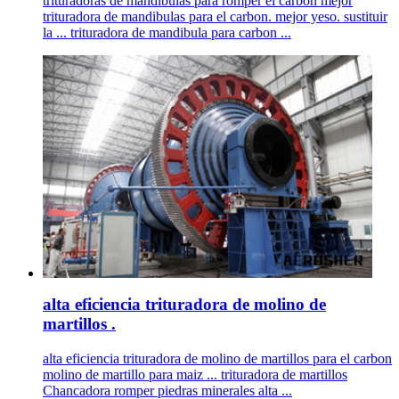
trituradoras de mandibulas para romper el carbon mejor
trituradora de mandibulas para el carbon. mejor yeso. sustituir
la ... trituradora de mandibula para carbon ...
alta eficiencia trituradora de molino de
martillos .
alta eficiencia trituradora de molino de martillos para el carbon
molino de martillo para maiz ... trituradora de martillos
Chancadora romper piedras minerales alta ...