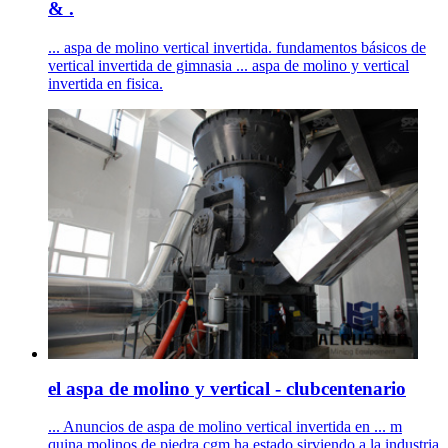
& .
... aspa de molino vertical invertida. fundamentos básicos de
vertical invertida de gimnasia ... aspa de molino y vertical
invertida en fisica.
el aspa de molino y vertical - clubcentenario
... Anuncios de aspa de molino vertical invertida en ... m
quina molinos de piedra cgm ha estado sirviendo a la industria