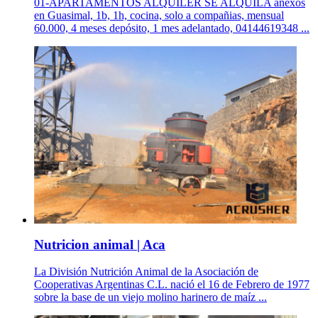
01-APARTAMENTOS ALQUILER SE ALQUILA anexos
en Guasimal, 1b, 1h, cocina, solo a compañias, mensual
60.000, 4 meses depósito, 1 mes adelantado, 04144619348 ...
Nutricion animal | Aca
La División Nutrición Animal de la Asociación de
Cooperativas Argentinas C.L. nació el 16 de Febrero de 1977
sobre la base de un viejo molino harinero de maíz ...