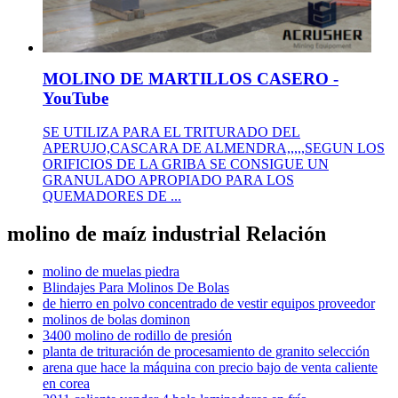
MOLINO DE MARTILLOS CASERO -
YouTube
SE UTILIZA PARA EL TRITURADO DEL
APERUJO,CASCARA DE ALMENDRA,,,,,SEGUN LOS
ORIFICIOS DE LA GRIBA SE CONSIGUE UN
GRANULADO APROPIADO PARA LOS
QUEMADORES DE ...
molino de maíz industrial Relación
molino de muelas piedra
Blindajes Para Molinos De Bolas
de hierro en polvo concentrado de vestir equipos proveedor
molinos de bolas dominon
3400 molino de rodillo de presión
planta de trituración de procesamiento de granito selección
arena que hace la máquina con precio bajo de venta caliente
en corea