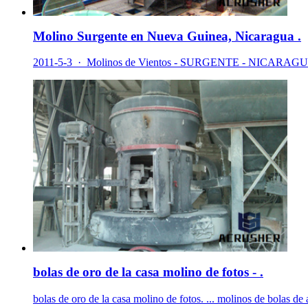
Molino Surgente en Nueva Guinea, Nicaragua .
2011-5-3 · Molinos de Vientos - SURGENTE - NICARAGUA - Dura
bolas de oro de la casa molino de fotos - .
bolas de oro de la casa molino de fotos. ... molinos de bolas de