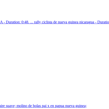
tion: 0:48. ... rally ciclista de nueva guinea nicaragua - Duration
 aire suave; molino de bolas pai x en papua nueva guinea;