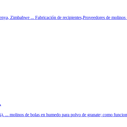
, Zimbabwe ... Fabricación de recipientes,Proveedores de molinos de 
.
 ... molinos de bolas en humedo para polvo de granate; como funciona