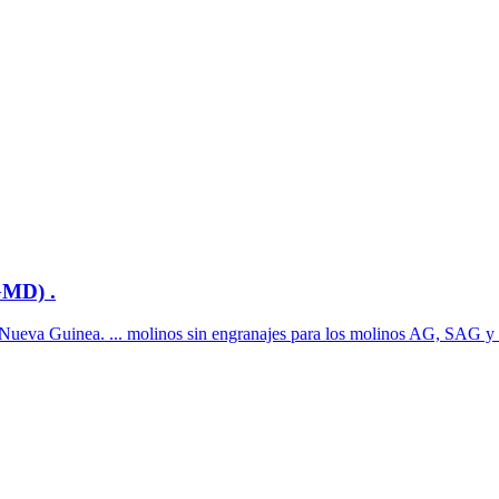
GMD) .
, Nueva Guinea. ... molinos sin engranajes para los molinos AG, SAG y