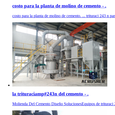
costo para la planta de molino de cemento - .
costo para la planta de molino de cemento. ... trituraci 243 n par
la trituraciamp#243n del cemento - .
Molienda Del Cemento Diseño SolucionesEquipos de trituraci 243 n