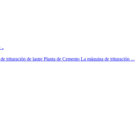
 .
ta de trituración de lastre Planta de Cemento La máquina de trituración ..