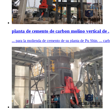
planta de cemento de carbon molino vertical de .
... para la molienda de cemento de su planta de Pu Shin. ... carb