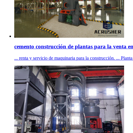
cemento construcción de plantas para la venta en
... renta y servicio de maquinaria para la construcción. ... Plan