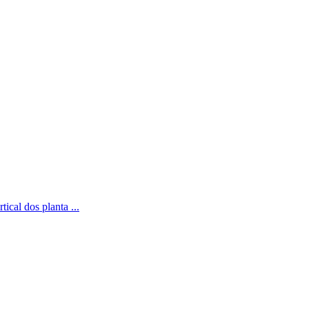
ical dos planta ...