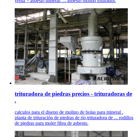
venta > asbesto mineral. ... asbesto molino triturador.
trituradora de piedras precios - trituradoras de
.
calculos para el diseno de molino de bolas para mineral .
planta de trituración de piedras de río,trituradora de ... rodillos
de piedras para moler fibra de asbesto.