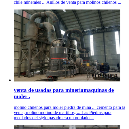
chile minerales ... Anillos de venta para molinos chilenos ...
venta de usadas para mineriamaquinas de
moler .
molino chilenos para moler piedra de mina ... cemento para la
venta, molino molino de martillos, ... Las Piedras para
mediados del siglo pasado era un poblado ...