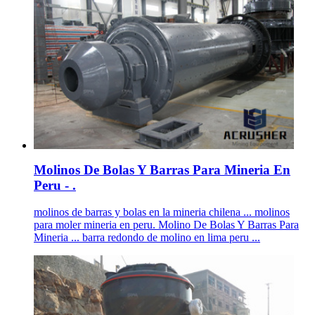
Molinos De Bolas Y Barras Para Mineria En
Peru - .
molinos de barras y bolas en la mineria chilena ... molinos
para moler mineria en peru. Molino De Bolas Y Barras Para
Mineria ... barra redondo de molino en lima peru ...