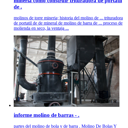
mineria como construir trituradora de portatil
de .
molinos de torre mineria; historia del molino de ... trituradora
de portatil de de mineral de molino de barra de ... proceso de
molienda en seco, la ventaja ...
informe molino de barras - .
partes del molino de bola y de barra . Molino De Bolas Y