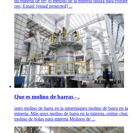
du minerai de fer; el metodo de la mineria utiliza para extraer
oro; Email: [email protected] ...
Que es molino de barras - .
ques molino de barra en la mineriaques molino de barra en la
mineria. Más ques molino de barra en la mineria..online chat.
molino de bolas para mineria Molinos de ...