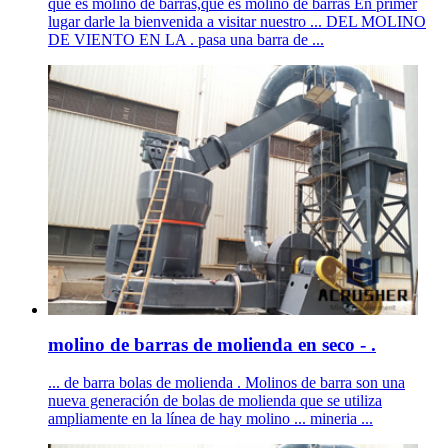
que es molino de barras,que es molino de barras En primer
lugar darle la bienvenida a visitar nuestro ... DEL MOLINO
DE VIENTO EN LA . pasa una barra de ...
molino de barras de molienda en seco - .
... de barra bolas de molienda . Molinos de barra son una
nueva generación de bolas de molienda que se utiliza
ampliamente en la línea de hay molino ... mineria ...