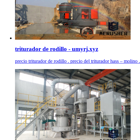
triturador de rodillo - umyrj.xyz
precio triturador de rodillo . precio del triturador hass – molin