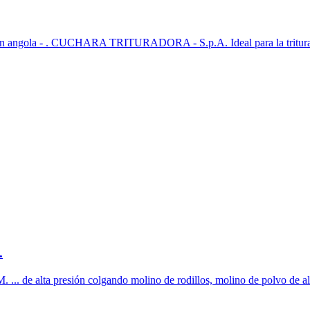
a en angola - . CUCHARA TRITURADORA - S.p.A. Ideal para la trituració
.
. ... de alta presión colgando molino de rodillos, molino de polvo de alt