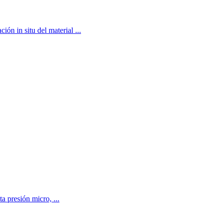
n in situ del material ...
a presión micro, ...