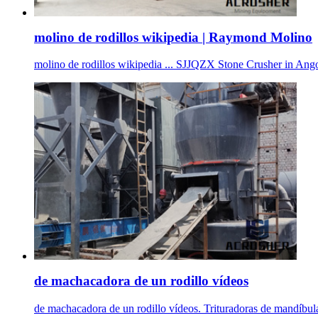
molino de rodillos wikipedia | Raymond Molino
molino de rodillos wikipedia ... SJJQZX Stone Crusher in Ango
de machacadora de un rodillo vídeos
de machacadora de un rodillo vídeos. Trituradoras de mandíbulas