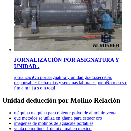
JORNALIZACIÓN POR ASIGNATURA Y
UNIDAD .
jornalizaciÓn por asignatura y unidad grado:secciÓn:
responsable: fecha: dias y semanas laborales por aÑo meses e
f m a m j j a s o n total
Unidad deducción por Molino Relación
máquina maquina para obtener polvo de aluminio venta
que metodos se utiliza en ghana para estraer oro
imagenes de molinos de aguacate portatiles
venta de molinos 1 de nixtamal en mexico