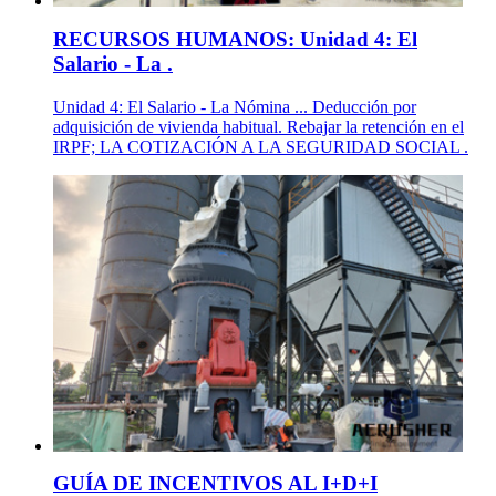
RECURSOS HUMANOS: Unidad 4: El
Salario - La .
Unidad 4: El Salario - La Nómina ... Deducción por
adquisición de vivienda habitual. Rebajar la retención en el
IRPF; LA COTIZACIÓN A LA SEGURIDAD SOCIAL .
GUÍA DE INCENTIVOS AL I+D+I