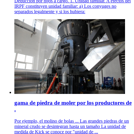
Deducción por hijos a cargo. 1. Unidad familiar. A efectos del
IRPF constituyen unidad familiar: a) Los conyuges no
separados legalmente y si los hubiera:
gama de piedra de moler por los productores de
.
Por ejemplo, el molino de bolas ... Las grandes piedras de un
mineral crudo se desintegran hasta un tamaño La unidad de
medida de Kick se conoce por "unidad de ...