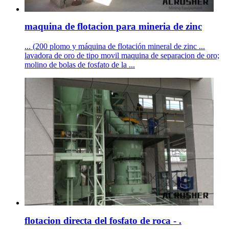
maquina de flotacion para mineria de zinc
... (200 plomo y máquina de flotación mineral de zinc ...
lavadora de oro de tipo movil maquina de separacion de oro;
molino de bolas de fosfato de la ...
flotacion directa del fosfato de roca - .