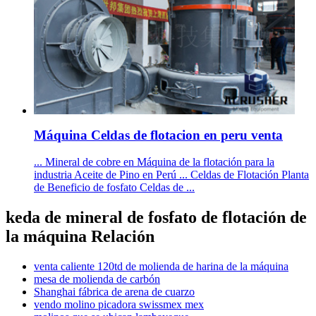
Máquina Celdas de flotacion en peru venta
... Mineral de cobre en Máquina de la flotación para la
industria Aceite de Pino en Perú ... Celdas de Flotación Planta
de Beneficio de fosfato Celdas de ...
keda de mineral de fosfato de flotación de
la máquina Relación
venta caliente 120td de molienda de harina de la máquina
mesa de molienda de carbón
Shanghai fábrica de arena de cuarzo
vendo molino picadora swissmex mex