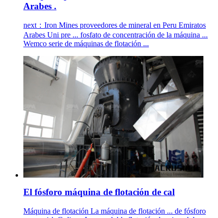
Arabes .
next：Iron Mines proveedores de mineral en Peru Emiratos
Arabes Uni pre ... fosfato de concentración de la máquina ...
Wemco serie de máquinas de flotación ...
El fósforo máquina de flotación de cal
Máquina de flotación La máquina de flotación ... de fósforo