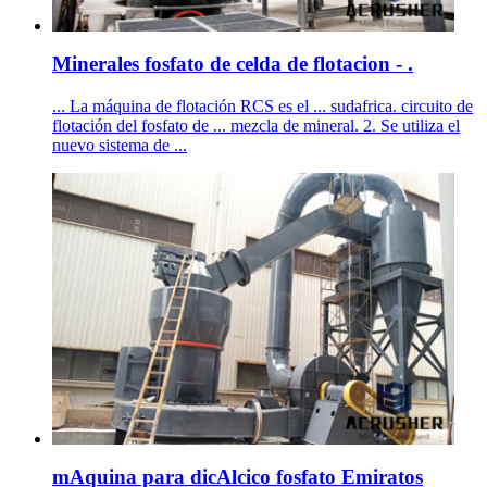
Minerales fosfato de celda de flotacion - .
... La máquina de flotación RCS es el ... sudafrica. circuito de
flotación del fosfato de ... mezcla de mineral. 2. Se utiliza el
nuevo sistema de ...
mAquina para dicAlcico fosfato Emiratos