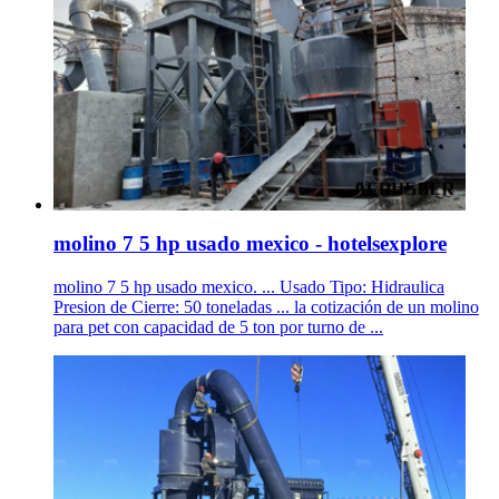
molino 7 5 hp usado mexico - hotelsexplore
molino 7 5 hp usado mexico. ... Usado Tipo: Hidraulica
Presion de Cierre: 50 toneladas ... la cotización de un molino
para pet con capacidad de 5 ton por turno de ...