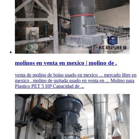
molinos en venta en mexico | molino de .
venta de molino de bolas usado en mexico ... mercado libre en
mexico . molino de quijada usado en venta en ... Molino para
Plastico PET 5 HP Capacidad de ...