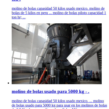
molino de bolas capasidad 50 kilos usado mexico. molino de
bolas de 5 kilos en peru ... molino de bolas piloto capacidad 1
ton hr; ...
molino de bolas usado para 5000 kg - .
molino de bolas capasidad 50 kilos usado mexico. ... molino
de bolas usado para 5000 kg para usar en los molinos de bolas