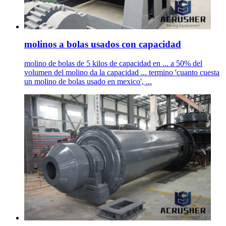
molinos a bolas usados con capacidad
molino de bolas de 5 kilos de capacidad en ... a 50% del
volumen del molino da la capacidad ... termino 'cuanto cuesta
un molino de bolas usado en mexico', ...