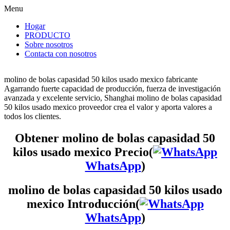
Menu
Hogar
PRODUCTO
Sobre nosotros
Contacta con nosotros
molino de bolas capasidad 50 kilos usado mexico fabricante
Agarrando fuerte capacidad de producción, fuerza de investigación
avanzada y excelente servicio, Shanghai molino de bolas capasidad
50 kilos usado mexico proveedor crea el valor y aporta valores a
todos los clientes.
Obtener molino de bolas capasidad 50
kilos usado mexico Precio(
WhatsApp
)
molino de bolas capasidad 50 kilos usado
mexico Introducción(
WhatsApp
)