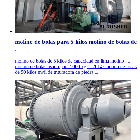
molino de bolas para 5 kilos molino de bolas de
.
molino de bolas de 5 kilos de capacidad en lima molino . ...
molino de bolas usado para 5000 kg ... 2014· molino de bolas
de 50 kilos mvil de trituradora de piedra ...