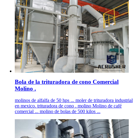
Bola de la trituradora de cono Comercial
Molino .
molinos de alfalfa de 50 hps ... moler de trituradora industrial
en mexico. trituradora de cono . molino Molino de café
comercial ... molino de bolas de 500 kilos ...