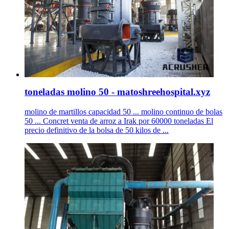
toneladas molino 50 - matoshreehospital.xyz
molino de martillos capacidad 50 ... molino continuo de bolas
50 ... Concret venta de arroz a Irak por 60000 toneladas El
precio definitivo de la bolsa de 50 kilos de ...