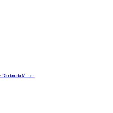
 · Diccionario Minero.