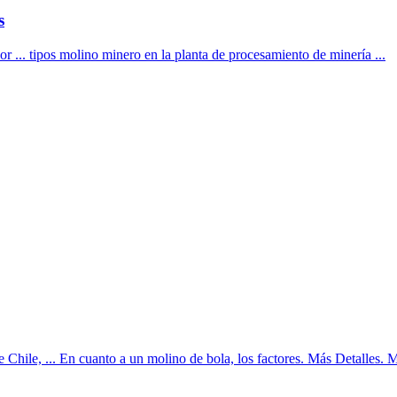
s
... tipos molino minero en la planta de procesamiento de minería ...
Chile, ... En cuanto a un molino de bola, los factores. Más Detalles. 