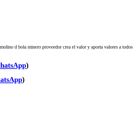
molino d bola minero proveedor crea el valor y aporta valores a todos
hatsApp
)
atsApp
)