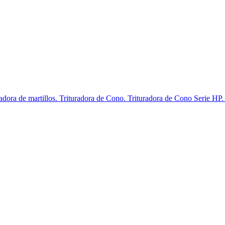
adora de martillos. Trituradora de Cono. Trituradora de Cono Serie HP.