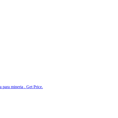
 para mineria . Get Price.