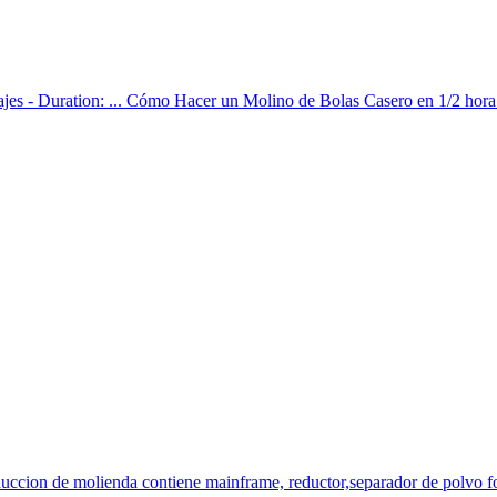
es - Duration: ... Cómo Hacer un Molino de Bolas Casero en 1/2 hora -
oduccion de molienda contiene mainframe, reductor,separador de polvo fo