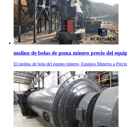
molino de bolas de goma minero precio del equi
El molino de bola del equipo minero, Equipos Mineros a Preci