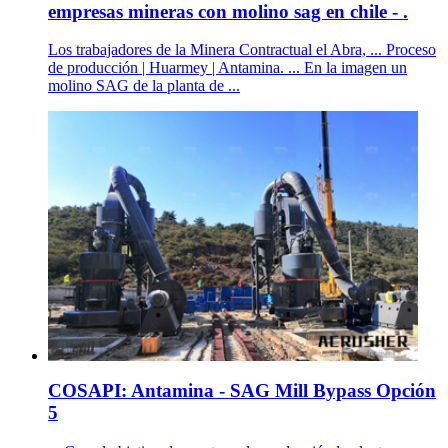
empresas mineras con molino sag en chile - .
Los trabajadores de la Minera Contractual el Abra, ... Proceso
de producción | Huarmey | Antamina. ... En la imagen un
molino SAG de la planta de ...
COSAPI: Antamina - SAG Mill Bypass Opción
5