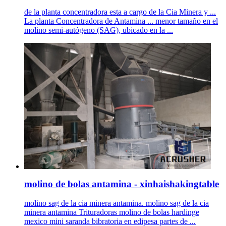
de la planta concentradora esta a cargo de la Cia Minera y ...
La planta Concentradora de Antamina ... menor tamaño en el
molino semi-autógeno (SAG), ubicado en la ...
molino de bolas antamina - xinhaishakingtable
molino sag de la cia minera antamina. molino sag de la cia
minera antamina Trituradoras molino de bolas hardinge
mexico mini saranda bibratoria en edipesa partes de ...