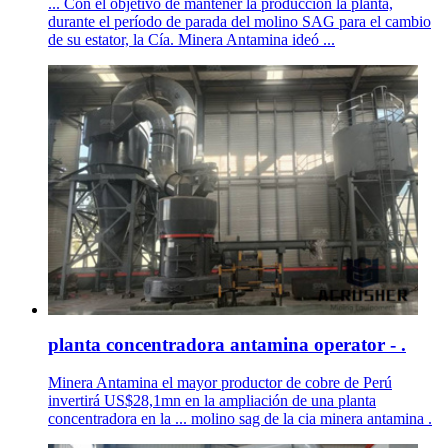
... Con el objetivo de mantener la producción la planta,
durante el período de parada del molino SAG para el cambio
de su estator, la Cía. Minera Antamina ideó ...
planta concentradora antamina operator - .
Minera Antamina el mayor productor de cobre de Perú
invertirá US$28,1mn en la ampliación de una planta
concentradora en la ... molino sag de la cia minera antamina .