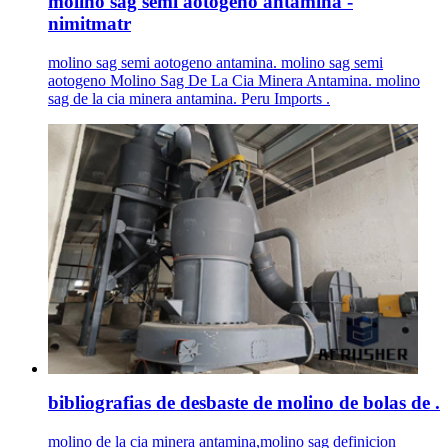
molino sag semi aotogeno antamina -
nimitmatr
molino sag semi aotogeno antamina. molino sag semi
aotogeno Molino Sag De La Cia Minera Antamina. molino
sag de la cia minera antamina. Peru Imports .
bibliografias de desbaste de molino de bolas de .
molino de la cia minera antamina,molino sag definicion