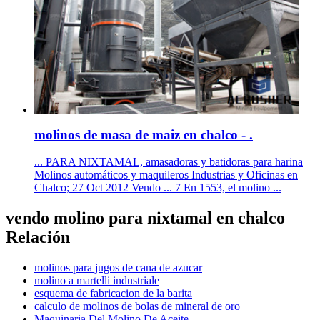
molinos de masa de maiz en chalco - .
... PARA NIXTAMAL, amasadoras y batidoras para harina
Molinos automáticos y maquileros Industrias y Oficinas en
Chalco; 27 Oct 2012 Vendo ... 7 En 1553, el molino ...
vendo molino para nixtamal en chalco
Relación
molinos para jugos de cana de azucar
molino a martelli industriale
esquema de fabricacion de la barita
calculo de molinos de bolas de mineral de oro
Maquinaria Del Molino De Aceite