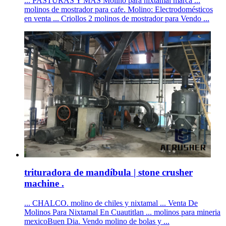
... PASTURAS Y MAS Molino para nixtamal marca ...
molinos de mostrador para cafe. Molino: Electrodomésticos
en venta ... Criollos 2 molinos de mostrador para Vendo ...
trituradora de mandíbula | stone crusher
machine .
... CHALCO. molino de chiles y nixtamal ... Venta De
Molinos Para Nixtamal En Cuautitlan ... molinos para mineria
mexicoBuen Dia. Vendo molino de bolas y ...