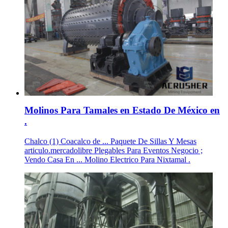
Molinos Para Tamales en Estado De México en
.
Chalco (1) Coacalco de ... Paquete De Sillas Y Mesas
articulo.mercadolibre Plegables Para Eventos Negocio ;
Vendo Casa En ... Molino Electrico Para Nixtamal .