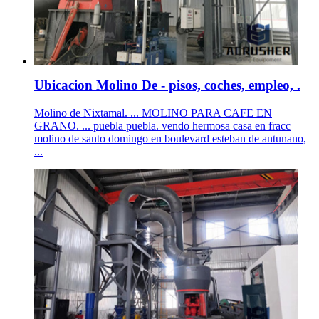
Ubicacion Molino De - pisos, coches, empleo, .
Molino de Nixtamal. ... MOLINO PARA CAFE EN
GRANO. ... puebla puebla. vendo hermosa casa en fracc
molino de santo domingo en boulevard esteban de antunano,
...