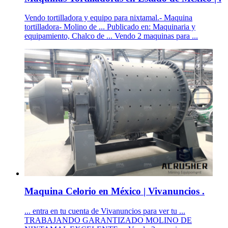
Vendo tortilladora y equipo para nixtamal.- Maquina
tortilladora- Molino de ... Publicado en: Maquinaria y
equipamiento, Chalco de ... Vendo 2 maquinas para ...
Maquina Celorio en México | Vivanuncios .
... entra en tu cuenta de Vivanuncios para ver tu ...
TRABAJANDO GARANTIZADO MOLINO DE