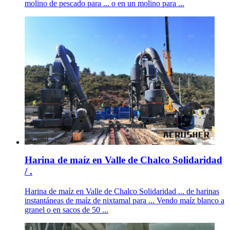
molino de pescado para ... o en un molino para ...
Harina de maíz en Valle de Chalco Solidaridad
/ .
Harina de maíz en Valle de Chalco Solidaridad ... de harinas
instantáneas de maíz de nixtamal para ... Vendo maíz blanco a
granel o en sacos de 50 ...