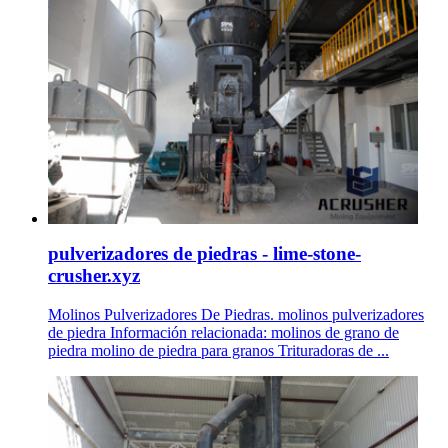
pulverizadores de piedras - lime-stone-
crusher.xyz
Molinos Pulverizadores De Piedras. molinos pulverizadores
de piedra Información relacionada: molinos de grano de
piedra molino de piedra para granos Trituradoras de ...