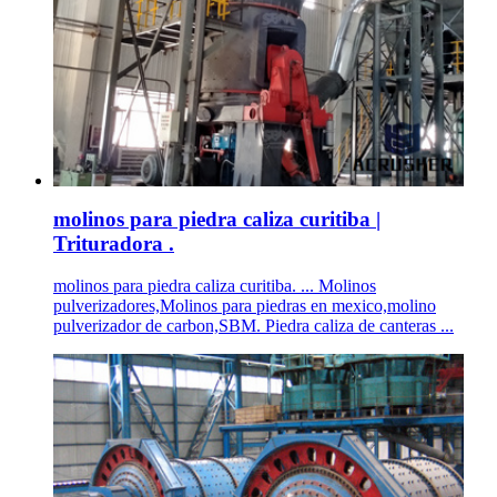
molinos para piedra caliza curitiba |
Trituradora .
molinos para piedra caliza curitiba. ... Molinos
pulverizadores,Molinos para piedras en mexico,molino
pulverizador de carbon,SBM. Piedra caliza de canteras ...