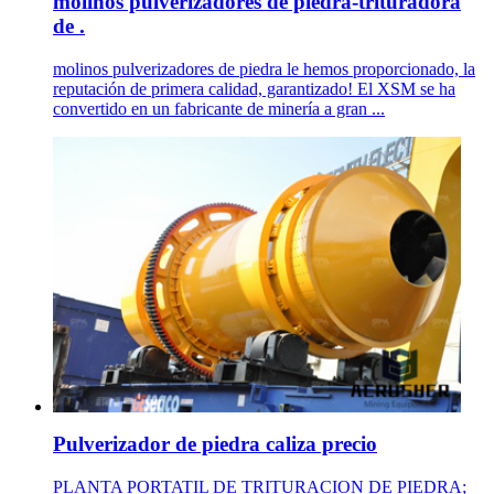
molinos pulverizadores de piedra-trituradora
de .
molinos pulverizadores de piedra le hemos proporcionado, la
reputación de primera calidad, garantizado! El XSM se ha
convertido en un fabricante de minería a gran ...
Pulverizador de piedra caliza precio
PLANTA PORTATIL DE TRITURACION DE PIEDRA;