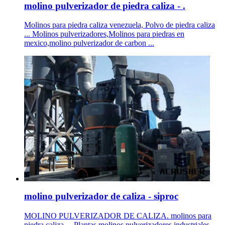
molino pulverizador de piedra caliza - .
Molinos para piedra caliza venezuela, Polvo de piedra caliza
... Molinos pulverizadores,Molinos para piedras en
mexico,molino pulverizador de carbon ...
molino pulverizador de caliza - siproc
MOLINO PULVERIZADOR DE CALIZA. molinos para
piedra caliza ... Plantas molinos pulverizadores industriales