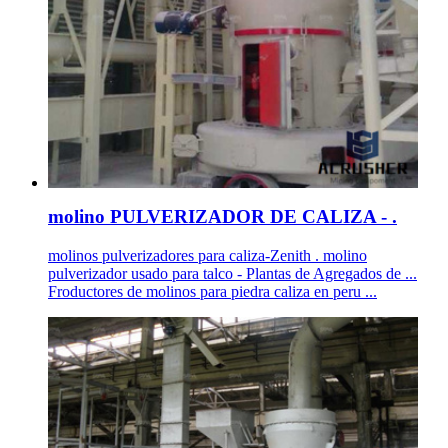
molino PULVERIZADOR DE CALIZA - .
molinos pulverizadores para caliza-Zenith . molino
pulverizador usado para talco - Plantas de Agregados de ...
Froductores de molinos para piedra caliza en peru ...