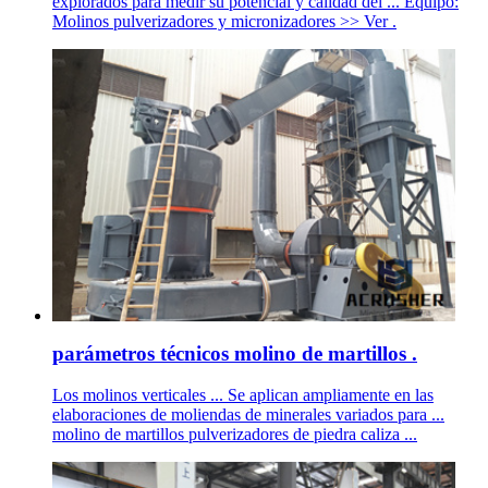
explorados para medir su potencial y calidad del ... Equipo:
Molinos pulverizadores y micronizadores >> Ver .
parámetros técnicos molino de martillos .
Los molinos verticales ... Se aplican ampliamente en las
elaboraciones de moliendas de minerales variados para ...
molino de martillos pulverizadores de piedra caliza ...