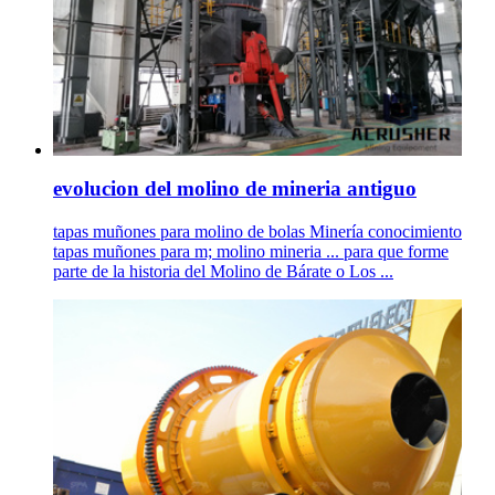
evolucion del molino de mineria antiguo
tapas muñones para molino de bolas Minería conocimiento
tapas muñones para m; molino mineria ... para que forme
parte de la historia del Molino de Bárate o Los ...