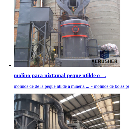
molino para nixtamal peque ntilde o - .
molinos de de la peque ntilde a mineria ... » molinos de bolas p