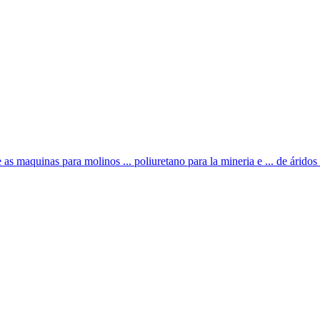
as maquinas para molinos ... poliuretano para la mineria e ... de áridos a