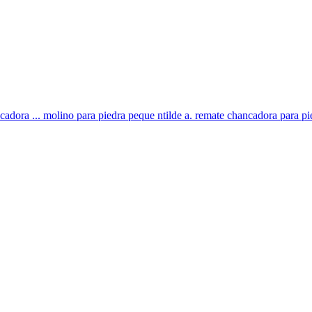
ra ... molino para piedra peque ntilde a. remate chancadora para piedra