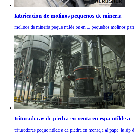
fabricacion de molinos pequenos de mineria .
molinos de mineria peque ntilde os en ... pequeños molinos par
trituradoras de piedra en venta en espa ntilde a
trituradoras peque ntilde a de piedra en mensaje al papa, la sip d