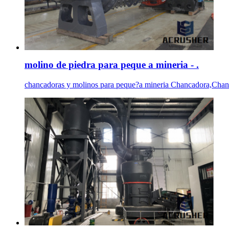
molino de piedra para peque a mineria - .
chancadoras y molinos para peque?a mineria Chancadora,Chancado