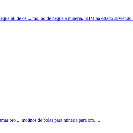
ue ntilde os ... molino de peque a mineria. SBM ha estado sirviendo a l
mar oro ... molinos de bolas para mineria para oro, ...