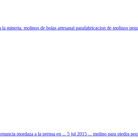
a la mineria. molinos de bolas artesanal parafabricacion de molinos peq
enuncia mordaza a la prensa en ... 5 jul 2015 ... molino para piedra peque 