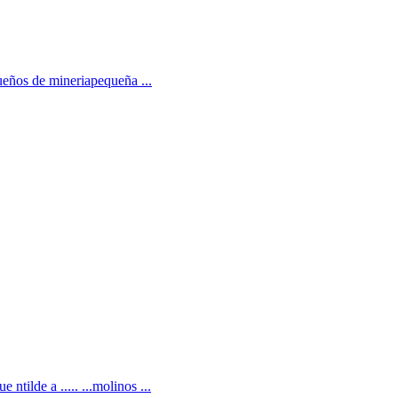
ueños de mineriapequeña ...
ntilde a ..... ...molinos ...