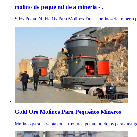
molino de peque ntilde a mineria - .
Silos Peque Ntilde Os Para Molinos De ... molinos de mineria peq
Gold Ore Molinos Para Pequeños Mineros
Molinos para la venta en ... molinos peque ntilde os para amalga