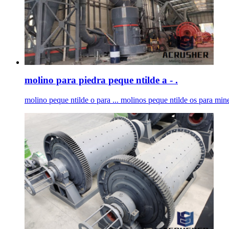
molino para piedra peque ntilde a - .
molino peque ntilde o para ... molinos peque ntilde os para mine