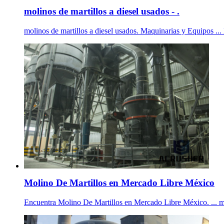
molinos de martillos a diesel usados - .
molinos de martillos a diesel usados. Maquinarias y Equipos ..
Molino De Martillos en Mercado Libre México
Encuentra Molino De Martillos en Mercado Libre México. ... mol