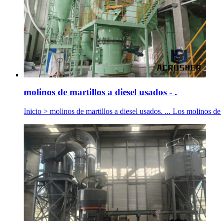
molinos de martillos a diesel usados - .
Inicio > molinos de martillos a diesel usados. ... Los molinos 