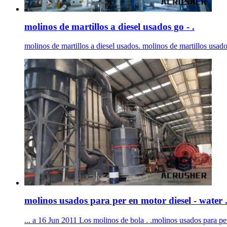
molinos de martillos a diesel usados go - .
molinos de martillos a diesel usados. molinos de martillos usado
molinos usados para per en motor diesel - water 
... a 16 Jun 2011 Los molinos de bola . .molinos usados para pe