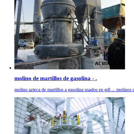
molino de martillos de gasolina - .
molino azteca de martillos a gasolina usados en gdl ... molinos d