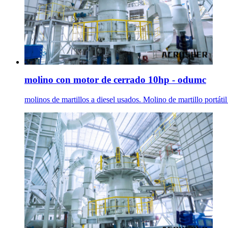
molino con motor de cerrado 10hp - odumc
molinos de martillos a diesel usados. Molino de martillo portáti