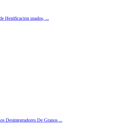
e Henificacion usados, ...
nos Desintegradores De Granos ...