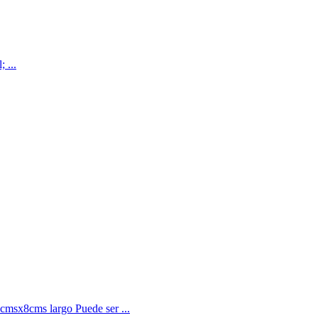
 ...
 cmsx8cms largo Puede ser ...