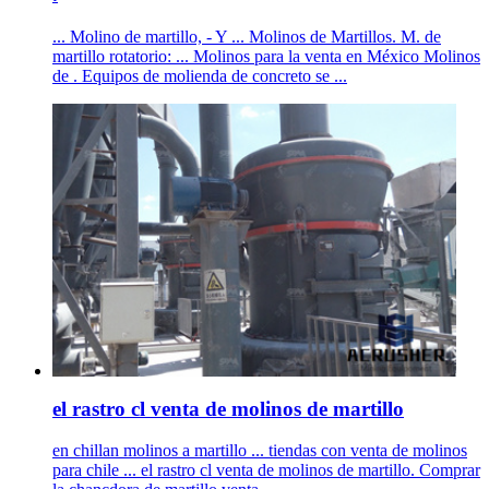
... Molino de martillo, - Y ... Molinos de Martillos. M. de
martillo rotatorio: ... Molinos para la venta en México Molinos
de . Equipos de molienda de concreto se ...
el rastro cl venta de molinos de martillo
en chillan molinos a martillo ... tiendas con venta de molinos
para chile ... el rastro cl venta de molinos de martillo. Comprar