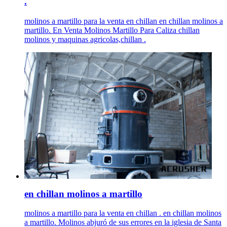
.
molinos a martillo para la venta en chillan en chillan molinos a
martillo. En Venta Molinos Martillo Para Caliza chillan
molinos y maquinas agricolas,chillan .
en chillan molinos a martillo
molinos a martillo para la venta en chillan . en chillan molinos
a martillo. Molinos abjuró de sus errores en la iglesia de Santa