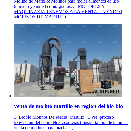
Molino de Martillo: Molinos para moler alimentos de uso
humano y animal como granos, ... MOTORES Y
MAQUINARIA TENEMOS A LA VENTA ... VENDO |
MOLINOS DE MARTILLO ...
venta de molino martillo en region del bio bio
... Biobío Molinos De Piedra, Martillo, ... Pre: proceso
lixiviacion del cobre Next: canteras transportadora de la mina.
venta de molinos para machaca;