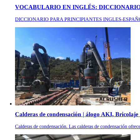
VOCABULARIO EN INGLÉS: DICCIONARIO:
DICCIONARIO PARA PRINCIPIANTES INGLES-ESPAÑOL a / un a /
Calderas de condensación | álogo AKI, Bricolaje .
Calderas de condensación. Las calderas de condensación ofrecen