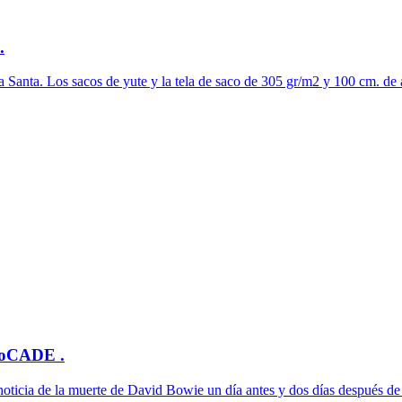
.
 Santa. Los sacos de yute y la tela de saco de 305 gr/m2 y 100 cm. de 
oCADE .
noticia de la muerte de David Bowie un día antes y dos días después de 