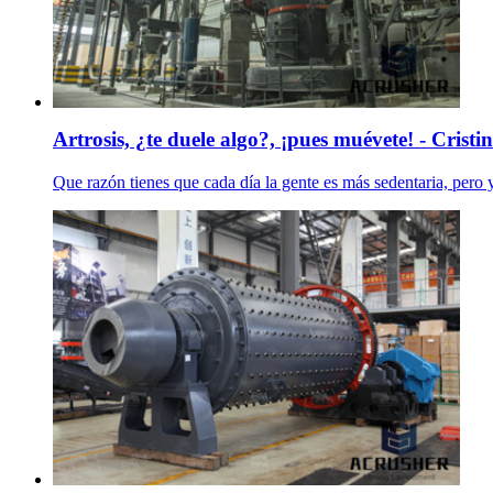
Artrosis, ¿te duele algo?, ¡pues muévete! - Cristin
Que razón tienes que cada día la gente es más sedentaria, pero y