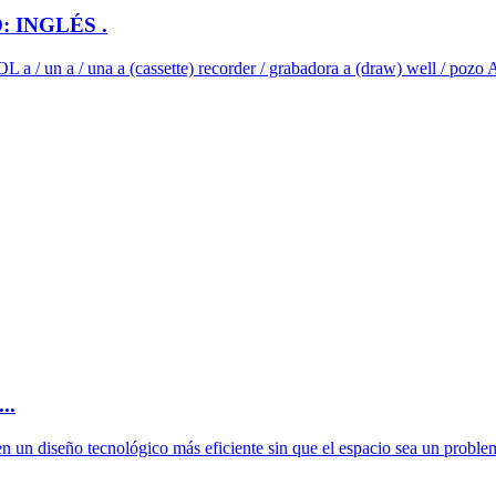
 INGLÉS .
 una a (cassette) recorder / grabadora a (draw) well / pozo A (
..
 un diseño tecnológico más eficiente sin que el espacio sea un problem