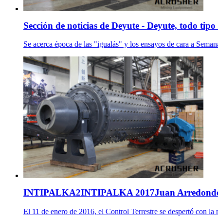
Sección de noticias de Deyute - Deyute, todo tipo 
Se acerca época de las "igualás" y los ensayos de cara a Semana
INTIPALKA2INTIPALKA 2017Juan Arredond
El 11 de enero de 2016, el Control Terrestre se despertó con la 