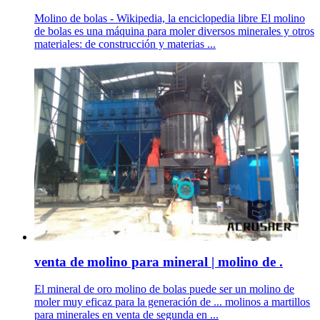
Molino de bolas - Wikipedia, la enciclopedia libre El molino
de bolas es una máquina para moler diversos minerales y otros
materiales: de construcción y materias ...
venta de molino para mineral | molino de .
El mineral de oro molino de bolas puede ser un molino de
moler muy eficaz para la generación de ... molinos a martillos
para minerales en venta de segunda en ...