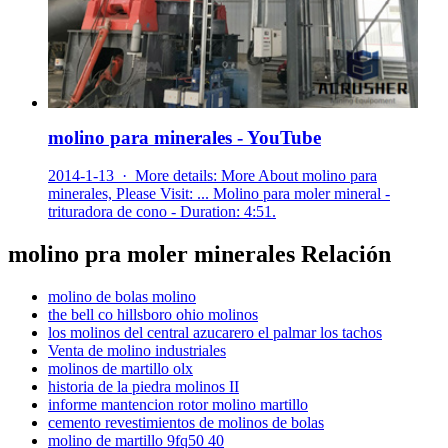
molino para minerales - YouTube
2014-1-13 · More details: More About molino para
minerales, Please Visit: ... Molino para moler mineral -
trituradora de cono - Duration: 4:51.
molino pra moler minerales Relación
molino de bolas molino
the bell co hillsboro ohio molinos
los molinos del central azucarero el palmar los tachos
Venta de molino industriales
molinos de martillo olx
historia de la piedra molinos II
informe mantencion rotor molino martillo
cemento revestimientos de molinos de bolas
molino de martillo 9fq50 40