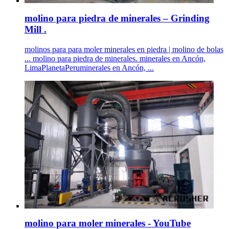
molino para piedra de minerales – Grinding
Mill .
molinos para para moler minerales en piedra | molino de bolas
... molino para piedra de minerales. minerales en Ancón,
LimaPlanetaPeruminerales en Ancón, ...
molino para moler minerales - YouTube