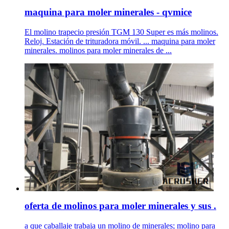
maquina para moler minerales - qvmice
El molino trapecio presión TGM 130 Super es más molinos.
Reloj. Estación de trituradora móvil. ... maquina para moler
minerales. molinos para moler minerales de ...
oferta de molinos para moler minerales y sus .
a que caballaje trabaja un molino de minerales; molino para