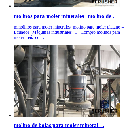
molinos para moler minerales | molino de .
mmolinos para moler minerales. molino para moler platano –
Ecuador | Máquinas industriales | 1 . Compro molinos para
moler maíz con .
molino de bolas para moler mineral - .