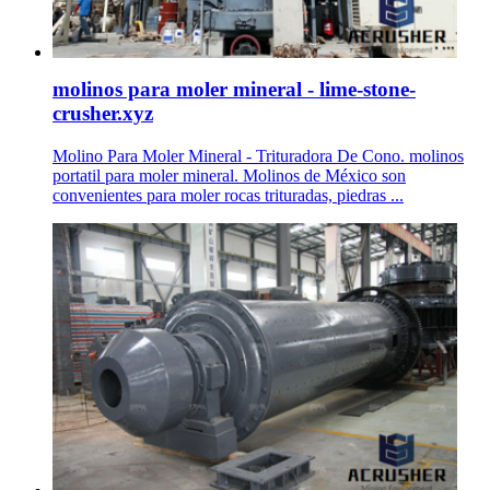
molinos para moler mineral - lime-stone-
crusher.xyz
Molino Para Moler Mineral - Trituradora De Cono. molinos
portatil para moler mineral. Molinos de México son
convenientes para moler rocas trituradas, piedras ...