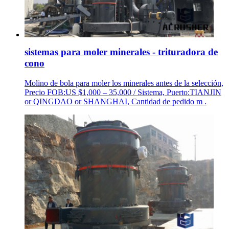
sistemas para moler minerales - trituradora de
cono
Molino de bola para moler los minerales antes de la selección,
Precio FOB:US $1,000 – 35,000 / Sistema, Puerto:TIANJIN
or QINGDAO or SHANGHAI, Cantidad de pedido m .