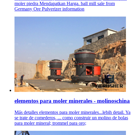
moler piedra Mendapatkan Harga. ball mill sale from
Germany Ore Pulverizer information
elementos para moler minerales - molinoschina
Más detalles elementos para moler minerales...lebih detail. Ya
se trate de comederos, ... como construir un molino de bolas
para moler mineral; trommel para oro;