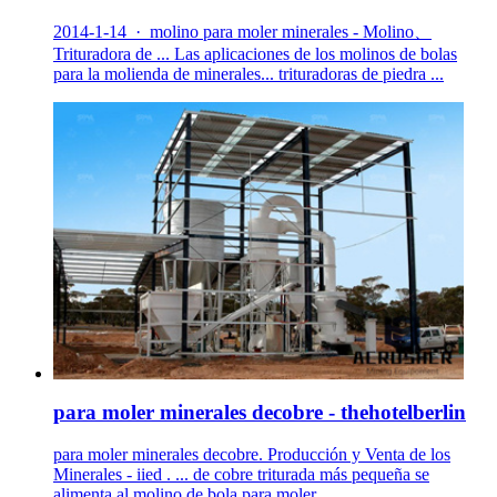
2014-1-14 · molino para moler minerales - Molino、
Trituradora de ... Las aplicaciones de los molinos de bolas
para la molienda de minerales... trituradoras de piedra ...
para moler minerales decobre - thehotelberlin
para moler minerales decobre. Producción y Venta de los
Minerales - iied . ... de cobre triturada más pequeña se
alimenta al molino de bola para moler.