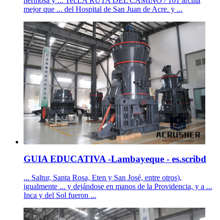
hermosa y ... Tel.LA RUTA DEL CAMINO / 101 arcilla
mejor que ... del Hospital de San Juan de Acre. y ...
GUIA EDUCATIVA -Lambayeque - es.scribd
... Saltur, Santa Rosa, Eten y San José, entre otros),
igualmente ... y dejándose en manos de la Providencia, y a ...
Inca y del Sol fueron ...