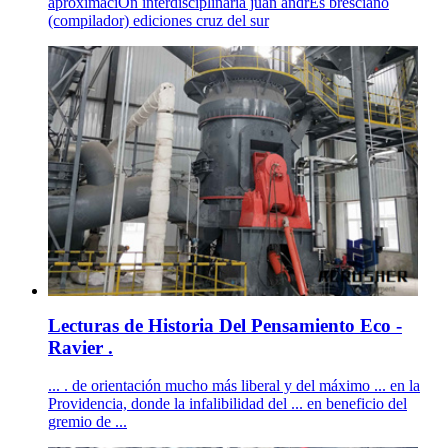
aproximaciÓn interdisciplinaria juan andrÉs bresciano
(compilador) ediciones cruz del sur
Lecturas de Historia Del Pensamiento Eco -
Ravier .
... . de orientación mucho más liberal y del máximo ... en la
Providencia, donde la infalibilidad del ... en beneficio del
gremio de ...