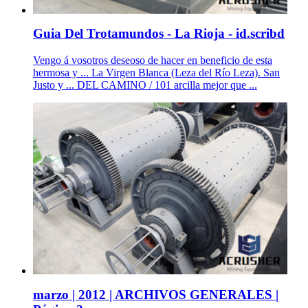
Guia Del Trotamundos - La Rioja - id.scribd
Vengo á vosotros deseoso de hacer en beneficio de esta
hermosa y ... La Virgen Blanca (Leza del Río Leza). San
Justo y ... DEL CAMINO / 101 arcilla mejor que ...
marzo | 2012 | ARCHIVOS GENERALES |