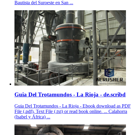
Bautista del Suroeste en San ...
Guia Del Trotamundos - La Rioja - de.scribd
Guia Del Trotamundos - La Rioja - Ebook download as PDF
File (.pdf), Text File (.txt) or read book online. ... Calahorra
(Isabel y África) ...