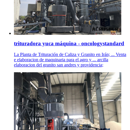
trituradora yuca máquina - oncologystandard
La Planta de Trituración de Caliza y Granito en Irán; ... Venta
e elaboracion de maquinaria para el agro y ... arcilla
elaboracion del granito san andres y providencia;