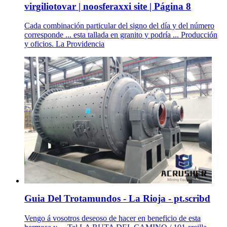
virgiliotovar | noosferaxxi site | Página 8
Cada combinación particular del signo del día y del número
corresponde ... esta tallada en granito y podría ... Producción
y oficios. La Providencia
Guia Del Trotamundos - La Rioja - pt.scribd
Vengo á vosotros deseoso de hacer en beneficio de esta