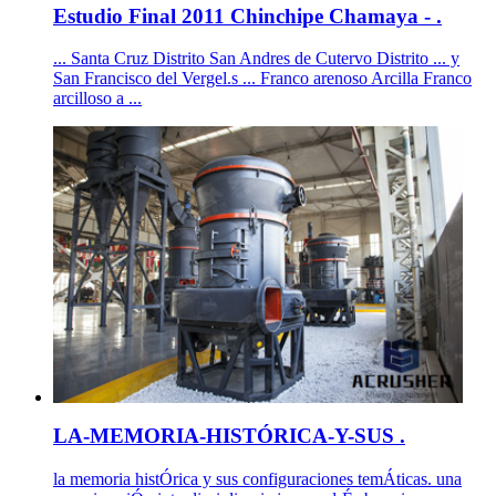
Estudio Final 2011 Chinchipe Chamaya - .
... Santa Cruz Distrito San Andres de Cutervo Distrito ... y
San Francisco del Vergel.s ... Franco arenoso Arcilla Franco
arcilloso a ...
LA-MEMORIA-HISTÓRICA-Y-SUS .
la memoria histÓrica y sus configuraciones temÁticas. una