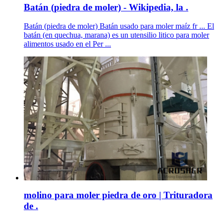
Batán (piedra de moler) - Wikipedia, la .
Batán (piedra de moler) Batán usado para moler maíz fr ... El
batán (en quechua, marana) es un utensilio litico para moler
alimentos usado en el Per ...
molino para moler piedra de oro | Trituradora
de .