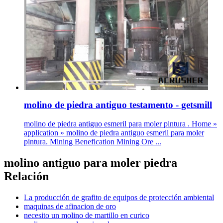
molino de piedra antiguo testamento - getsmill
molino de piedra antiguo esmeril para moler pintura . Home »
application » molino de piedra antiguo esmeril para moler
pintura. Mining Benefication Mining Ore ...
molino antiguo para moler piedra
Relación
La producción de grafito de equipos de protección ambiental
maquinas de afinacion de oro
necesito un molino de martillo en curico