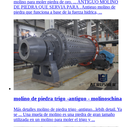
molino para moler piedra de oro. ... ANTIGUO MOLINO
DE PIEDRA QUE SERVIA PARA . Antiguo molino de
piedra que funciona a base de la fuerza hidrica, ...
molino de piedra trigo -antiguo - molinoschina
Más detalles molino de piedra trigo -antiguo...lebih detail. Ya
se ... Una muela de molino es una piedra de gran tamaño
utilizada en un molino para moler el trigo y ...