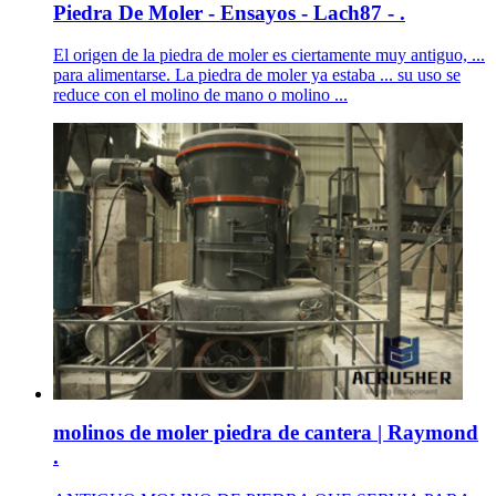
Piedra De Moler - Ensayos - Lach87 - .
El origen de la piedra de moler es ciertamente muy antiguo, ...
para alimentarse. La piedra de moler ya estaba ... su uso se
reduce con el molino de mano o molino ...
molinos de moler piedra de cantera | Raymond
.