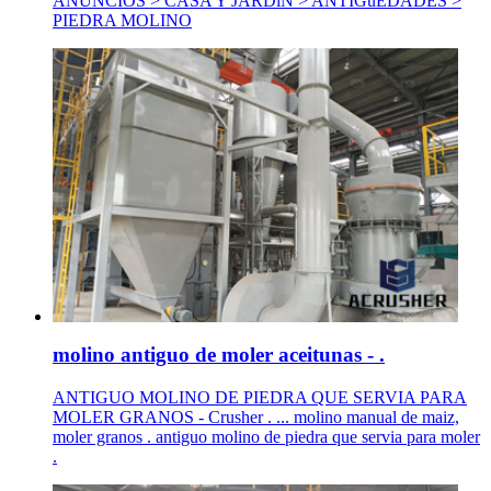
ANUNCIOS > CASA Y JARDíN > ANTIGüEDADES >
PIEDRA MOLINO
molino antiguo de moler aceitunas - .
ANTIGUO MOLINO DE PIEDRA QUE SERVIA PARA
MOLER GRANOS - Crusher . ... molino manual de maiz,
moler granos . antiguo molino de piedra que servia para moler
.