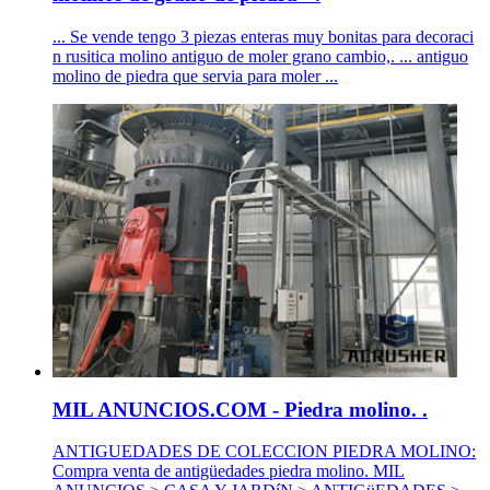
... Se vende tengo 3 piezas enteras muy bonitas para decoraci
n rusitica molino antiguo de moler grano cambio,. ... antiguo
molino de piedra que servia para moler ...
MIL ANUNCIOS.COM - Piedra molino. .
ANTIGUEDADES DE COLECCION PIEDRA MOLINO:
Compra venta de antigüedades piedra molino. MIL