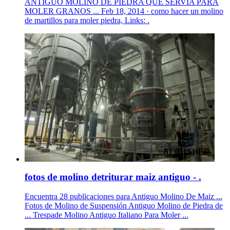
ANTIGUO MOLINO DE PIEDRA QUE SERVIA PARA
MOLER GRANOS ... Feb 18, 2014 · como hacer un molino
de martillos para moler piedra, Links: .
fotos de molino detriturar maiz antiguo - .
Encuentra 28 publicaciones para Antiguo Molino De Maiz ...
Fotos de Molino de Suspensión Antiguo Molino de Piedra de
... Trespade Molino Antiguo Italiano Para Moler ...