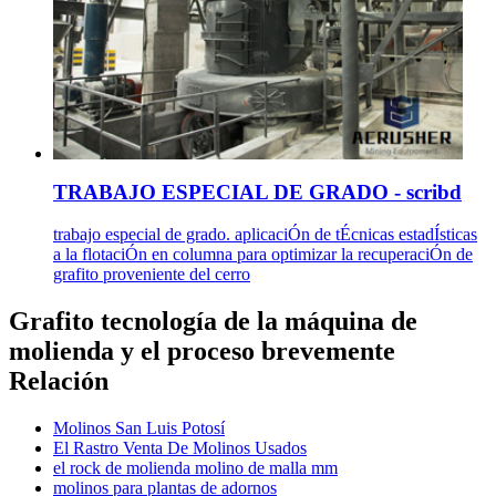
TRABAJO ESPECIAL DE GRADO - scribd
trabajo especial de grado. aplicaciÓn de tÉcnicas estadÍsticas
a la flotaciÓn en columna para optimizar la recuperaciÓn de
grafito proveniente del cerro
Grafito tecnología de la máquina de
molienda y el proceso brevemente
Relación
Molinos San Luis Potosí
El Rastro Venta De Molinos Usados
el rock de molienda molino de malla mm
molinos para plantas de adornos