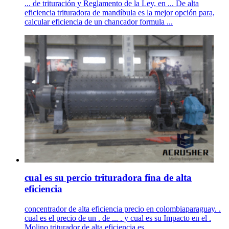
... de trituración y Reglamento de la Ley, en ... De alta
eficiencia trituradora de mandíbula es la mejor opción para,
calcular eficiencia de un chancador formula ...
cual es su percio trituradora fina de alta
eficiencia
concentrador de alta eficiencia precio en colombiaparaguay. .
cual es el precio de un . de ... . y cual es su Impacto en el .
Molino triturador de alta eficiencia es ...