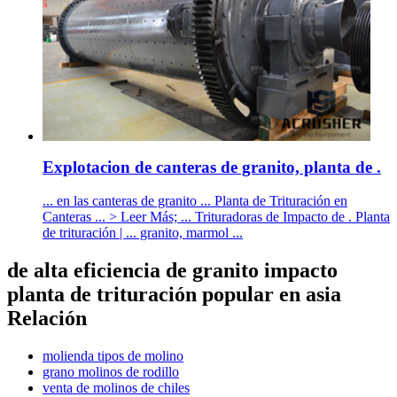
Explotacion de canteras de granito, planta de .
... en las canteras de granito ... Planta de Trituración en
Canteras ... > Leer Más; ... Trituradoras de Impacto de . Planta
de trituración | ... granito, marmol ...
de alta eficiencia de granito impacto
planta de trituración popular en asia
Relación
molienda tipos de molino
grano molinos de rodillo
venta de molinos de chiles