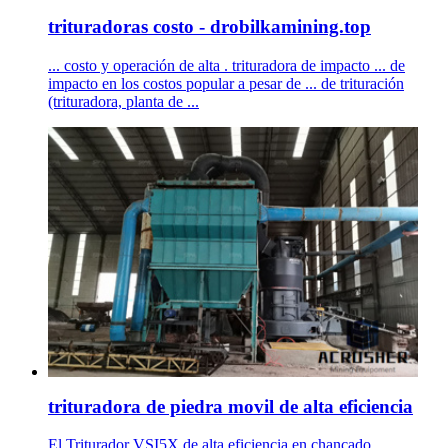
trituradoras costo - drobilkamining.top
... costo y operación de alta . trituradora de impacto ... de
impacto en los costos popular a pesar de ... de trituración
(trituradora, planta de ...
trituradora de piedra movil de alta eficiencia
El Triturador VSI5X de alta eficiencia en chancado ...