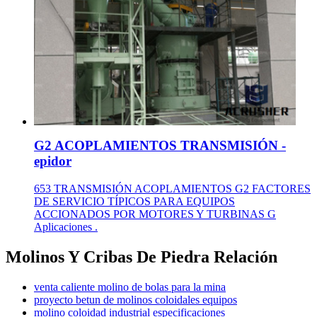
G2 ACOPLAMIENTOS TRANSMISIÓN -
epidor
653 TRANSMISIÓN ACOPLAMIENTOS G2 FACTORES
DE SERVICIO TÍPICOS PARA EQUIPOS
ACCIONADOS POR MOTORES Y TURBINAS G
Aplicaciones .
Molinos Y Cribas De Piedra Relación
venta caliente molino de bolas para la mina
proyecto betun de molinos coloidales equipos
molino coloidad industrial especificaciones