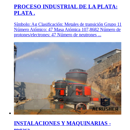
PROCESO INDUSTRIAL DE LA PLATA:
PLATA .
Símbolo: Ag Clasificación: Metales de transición Grupo 11
Número Atómico: 47 Masa Atómica 107,8682 Número de
protones/electrones: 47 Número de neutrones ...
INSTALACIONES Y MAQUINARIAS -
rogasa