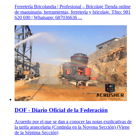
Ferretería Bricolandia | Profesional – Bricolaje Tienda online
de maquinaria, herramientas, ferretería y bricolaje. Tfno: 981
620 690 | Whatsapp: 687036636 ...
DOF - Diario Oficial de la Federación
Acuerdo por el que se dan a conocer las notas explicativas de
la tarifa arancelaria (Continúa en la Novena Sección) (Viene
de la Séptima Sección)