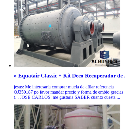
» Equatair Classic + Kit Deco Recuperador de .
jesus: Me interesaría comprar muela de afilar referencia
QJ350187 po favor mandar precio y forma de embio gracias .
(... JOSE CARLOS: me gustaria SABER cuanto cuesta ...