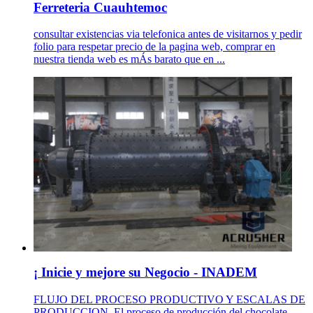
Ferreteria Cuauhtemoc
consultar existencias via telefonica antes de visitarnos y pedir
folio para respetar precio de la pagina web, comprar en
nuestra tienda web es mÁs barato que en ...
¡ Inicie y mejore su Negocio - INADEM
FLUJO DEL PROCESO PRODUCTIVO Y ESCALAS DE
PRODUCCION. El proceso de producción del chocolate