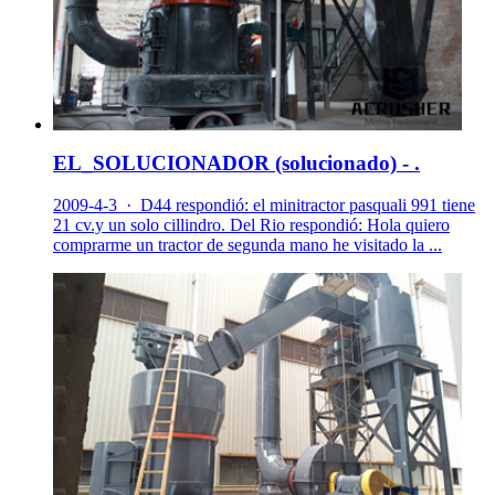
EL_SOLUCIONADOR (solucionado) - .
2009-4-3 · D44 respondió: el minitractor pasquali 991 tiene
21 cv.y un solo cillindro. Del Rio respondió: Hola quiero
comprarme un tractor de segunda mano he visitado la ...