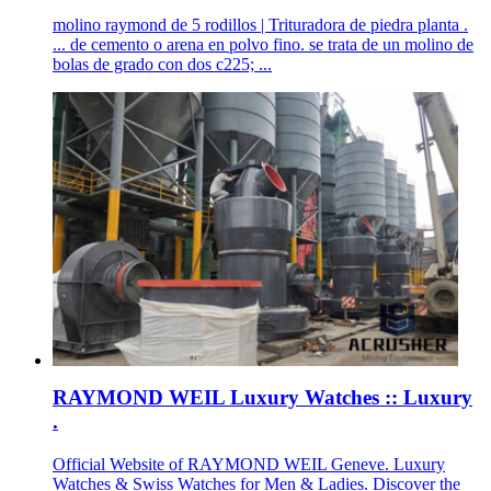
molino raymond de 5 rodillos | Trituradora de piedra planta .
... de cemento o arena en polvo fino. se trata de un molino de
bolas de grado con dos c225; ...
RAYMOND WEIL Luxury Watches :: Luxury
.
Official Website of RAYMOND WEIL Geneve. Luxury
Watches & Swiss Watches for Men & Ladies. Discover the