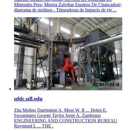
Minerales Peru; Minera Zalvibar Equipos De Chancadore;
diagrama de molinos - Trituradoras de Impacto de eje ...
ufdc.ufl.edu
Zita Molino Darrington A. Moss W. R ... Helen E.
Swearingen George Taylor Jorge A. Zambrano
ENGINEERING AND CONSTRUCTION BUREAU
Raymond L ... THE .