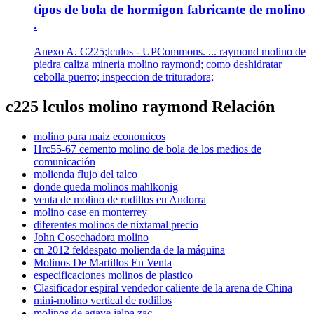
tipos de bola de hormigon fabricante de molino
.
Anexo A. C225;lculos - UPCommons. ... raymond molino de
piedra caliza mineria molino raymond; como deshidratar
cebolla puerro; inspeccion de trituradora;
c225 lculos molino raymond Relación
molino para maiz economicos
Hrc55-67 cemento molino de bola de los medios de
comunicación
molienda flujo del talco
donde queda molinos mahlkonig
venta de molino de rodillos en Andorra
molino case en monterrey
diferentes molinos de nixtamal precio
John Cosechadora molino
cn 2012 feldespato molienda de la máquina
Molinos De Martillos En Venta
especificaciones molinos de plastico
Clasificador espiral vendedor caliente de la arena de China
mini-molino vertical de rodillos
molinos de agave jalpa zac