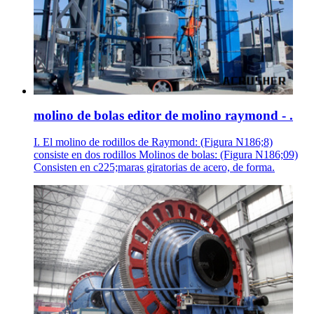
molino de bolas editor de molino raymond - .
I. El molino de rodillos de Raymond: (Figura N186;8)
consiste en dos rodillos Molinos de bolas: (Figura N186;09)
Consisten en c225;maras giratorias de acero, de forma.