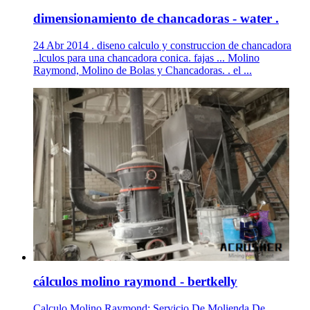
dimensionamiento de chancadoras - water .
24 Abr 2014 . diseno calculo y construccion de chancadora
..lculos para una chancadora conica. fajas ... Molino
Raymond, Molino de Bolas y Chancadoras. . el ...
cálculos molino raymond - bertkelly
Calculo Molino Raymond; Servicio De Molienda De