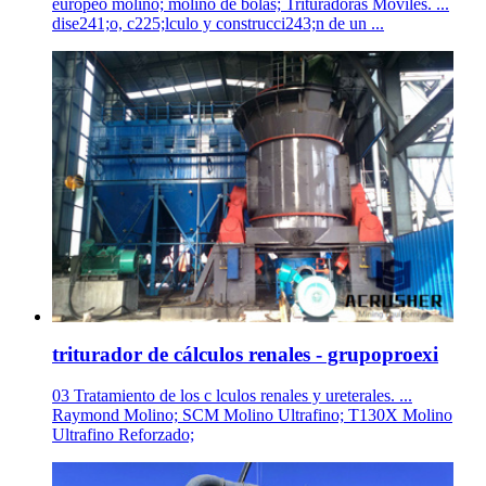
europeo molino; molino de bolas; Trituradoras Móviles. ...
dise241;o, c225;lculo y construcci243;n de un ...
triturador de cálculos renales - grupoproexi
03 Tratamiento de los c lculos renales y ureterales. ...
Raymond Molino; SCM Molino Ultrafino; T130X Molino
Ultrafino Reforzado;