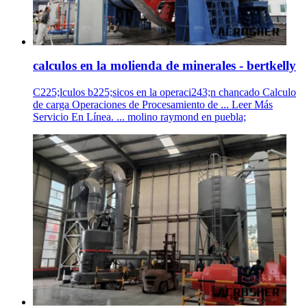
calculos en la molienda de minerales - bertkelly
C225;lculos b225;sicos en la operaci243;n chancado Calculo
de carga Operaciones de Procesamiento de ... Leer Más
Servicio En Línea. ... molino raymond en puebla;